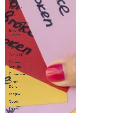
Ebeveyn
Spor
Sınav Kaygısı
Ergenlik
Dönemi
Tuvalet
Eğitimi
Teknoloji
Öğrenci
Koçluğu
Üniversite
Tercih
Dönemi
İletişim
Çocuk
Eğitim