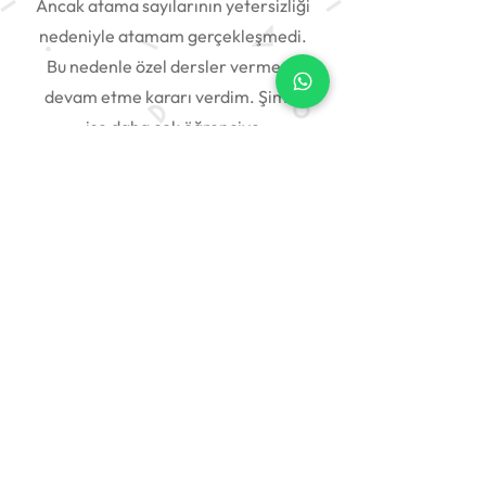
Ancak atama sayılarının yetersizliği
nedeniyle atamam gerçekleşmedi.
Bu nedenle özel dersler vermeye
devam etme kararı verdim. Şimdi
ise daha çok öğrenciye
dokunabilmek ve matematiği
sevdirebilmek için bu platformda
daha çok öğrenciye ulaşmayı
hedefliyorum.
Bu Konumda Devam Et