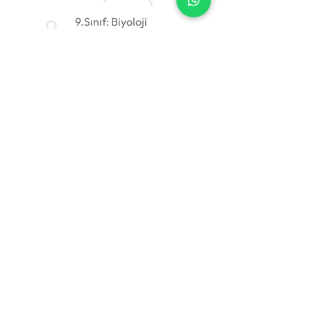
9.Sınıf: Biyoloji
Bu Konumda Devam Et
Özel Dersin Adresi: Tıkladers
Tıkla, derse başla!
Bize Ulaşın !
+90 542 465 06 74