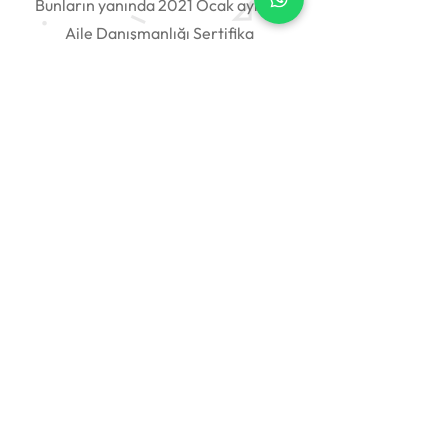
Bunların yanında 2021 Ocak ayında
Aile Danışmanlığı Sertifika
Programı'na başladım. Ev Okulu
Derneği’nde Online Staj yaptım.
Akran Mentörluğu Programı
kapsamında ilkokul, okul öncesi ve
ortaokul seviyesinde çocuklara
gönüllü mentörluk yapmaktayım.
Psiklogofisi.com, neopsikolog.com,
psikologmerkezi.com gibi online
psikolojik danışmanlık sitelerinde
online terapi tecrübem vardır.
İstanbul Kent Üniversitesi'nde
Klinik Psikoloji Yüksek Lisans
Programı’nı tamamlayıp Klinik
Psikoloji unvanımı aldım. Şu anda