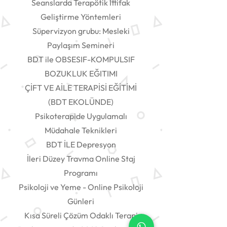
Seanslarda Terapötik İttifak
Geliştirme Yöntemleri
Süpervizyon grubu: Mesleki
Paylaşım Semineri
BDT ile OBSESIF-KOMPULSIF
BOZUKLUK EĞITIMI
ÇİFT VE AİLE TERAPİSİ EĞİTİMİ
(BDT EKOLÜNDE)
Psikoterapide Uygulamalı
Müdahale Teknikleri
BDT İLE Depresyon
İleri Düzey Travma Online Staj
Programı
Psikoloji ve Yeme - Online Psikoloji
Günleri
Kısa Süreli Çözüm Odaklı Terapi