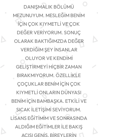
DANIŞMALIK BÖLÜMÜ
MEZUNUYUM. MESLEĞİM BENİM
İÇİN ÇOK KIYMETLİ VE ÇOK
DEĞER VERİYORUM. SONUÇ
OLARAK BAKTIĞIMZDA DEĞER
VERDİĞİM ŞEY İNSANLAR
OLUYOR VE KENDİMİ
GELİŞTİRMEYİ HİÇBİR ZAMAN
BIRAKMIYORUM. ÖZELLİKLE
ÇOÇUKLAR BENİM İÇİN ÇOK
KIYMETLİ ONLARIN DÜNYASI
BENİM İÇİN BAMBAŞKA. ETKİLİ VE
SICAK İLETİŞİMİ SEVİYORUM.
LİSANS EĞİTİMİM VE SONRASINDA
ALDIĞIM EĞİTİMLER İLE BAKIŞ
AÇISI GENİŞ, BİREYLERİN