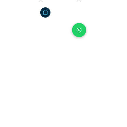
Özel Dersin Adresi: Tıkladers
Tıkla, derse başla!
Bize Ulaşın !
+90 542 465 06 74