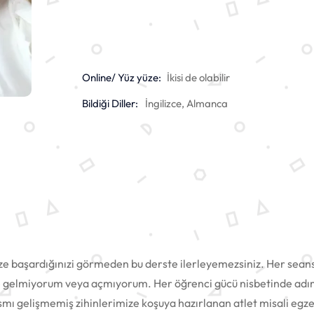
Online/ Yüz yüze:
İkisi de olabilir
Bildiği Diller:
İngilizce, Almanca
yüze başardığınızi görmeden bu derste ilerleyemezsiniz. Her sean
e gelmiyorum veya açmıyorum. Her öğrenci gücü nisbetinde adım
mı gelişmemiş zihinlerimize koşuya hazırlanan atlet misali egze