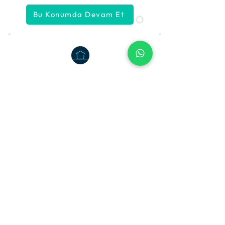
Bu Konumda Devam Et
Özel Dersin Adresi: Tıkladers
Tıkla, derse başla!
Bize Ulaşın !
+90 542 465 06 74