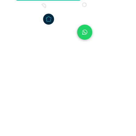
Özel Dersin Adresi: Tıkladers
Tıkla, derse başla!
Bize Ulaşın !
+90 542 465 06 74