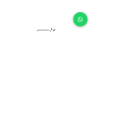
Özel Dersin Adresi: Tıkladers
Tıkla, derse başla!
Bize Ulaşın !
+90 542 465 06 74
Sözleşmeler