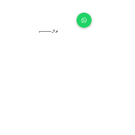
Özel Dersin Adresi: Tıkladers
Tıkla, derse başla!
Bize Ulaşın !
+90 542 465 06 74
Sözleşmeler