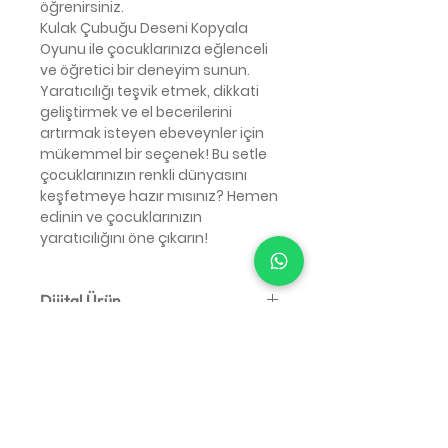
öğrenirsiniz.
Kulak Çubuğu Deseni Kopyala
Oyunu ile çocuklarınıza eğlenceli
ve öğretici bir deneyim sunun.
Yaratıcılığı teşvik etmek, dikkati
geliştirmek ve el becerilerini
artırmak isteyen ebeveynler için
mükemmel bir seçenek! Bu setle
çocuklarınızın renkli dünyasını
keşfetmeye hazır mısınız? Hemen
edinin ve çocuklarınızın
yaratıcılığını öne çıkarın!
Dijital Ürün
🔹 Bu ürün yalnızca dijital
indirmedir.
Herhangi bir fiziksel gönderim
yapılmaz, basılı materyal dahil
değildir.