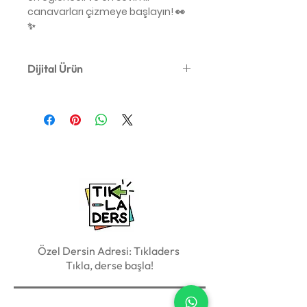
canavarları çizmeye başlayın! 👀
✨
Dijital Ürün
Bu yalnızca dijital bir indirmedir.
Basılı malzeme dahil değildir.
A4 boyutundadır.
Özel Dersin Adresi: Tıkladers
Tıkla, derse başla!