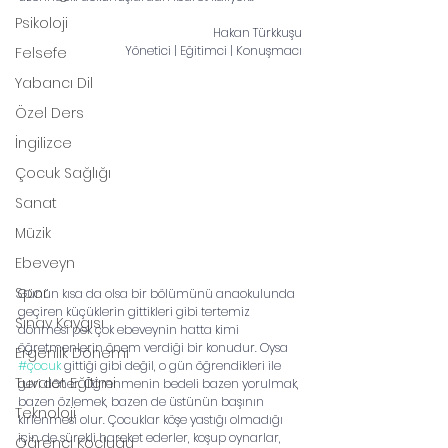
Psikoloji
Hakan Türkkuşu
Yönetici | Eğitimci | Konuşmacı
Felsefe
Yabancı Dil
Özel Ders
İngilizce
Çocuk Sağlığı
Sanat
Müzik
Ebeveyn
Spor
Günün kısa da olsa bir bölümünü anaokulunda 
geçiren küçüklerin gittikleri gibi tertemiz
Sınav Kaygısı
dönmesi pek çok ebeveynin hatta kimi 
öğretmenlerin önem verdiği bir konudur. Oysa 
Ergenlik Dönemi
#çocuk
 gittiği gibi değil, o gün öğrendikleri ile 
Tuvalet Eğitimi
geri döner. Öğrenmenin bedeli bazen yorulmak, 
bazen özlemek, bazen de üstünün başının 
Teknoloji
kirlenmesi olur. Çocuklar köşe yastığı olmadığı 
için de sürekli hareket ederler, koşup oynarlar, 
Öğrenci Koçluğu