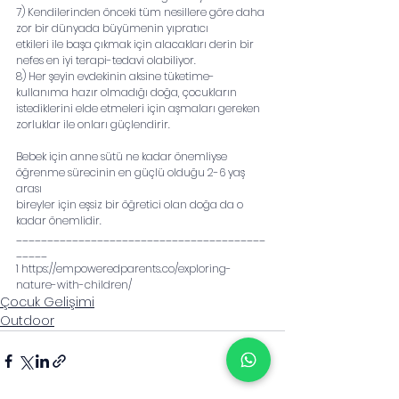
7) Kendilerinden önceki tüm nesillere göre daha 
zor bir dünyada büyümenin yıpratıcı
etkileri ile başa çıkmak için alacakları derin bir 
nefes en iyi terapi-tedavi olabiliyor.
8) Her şeyin evdekinin aksine tüketime-
kullanıma hazır olmadığı doğa, çocukların
istediklerini elde etmeleri için aşmaları gereken 
zorluklar ile onları güçlendirir.
Bebek için anne sütü ne kadar önemliyse 
öğrenme sürecinin en güçlü olduğu 2-6 yaş 
arası
bireyler için eşsiz bir öğretici olan doğa da o 
kadar önemlidir.
________________________________________
_____
1 https://empoweredparents.co/exploring-
nature-with-children/
Çocuk Gelişimi
Outdoor