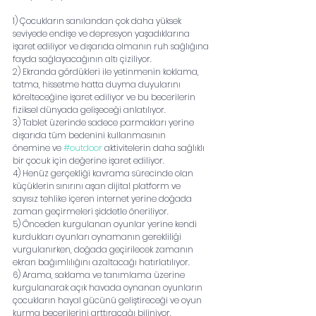
1) Çocukların sanılandan çok daha yüksek 
seviyede endişe ve depresyon yaşadıklarına
işaret ediliyor ve dışarıda olmanın ruh sağlığına 
fayda sağlayacağının altı çiziliyor.
2) Ekranda gördükleri ile yetinmenin koklama, 
tatma, hissetme hatta duyma duyularını
körelteceğine işaret ediliyor ve bu becerilerin 
fiziksel dünyada gelişeceği anlatılıyor.
3) Tablet üzerinde sadece parmakları yerine 
dışarıda tüm bedenini kullanmasının
önemine ve 
#outdoor
 aktivitelerin daha sağlıklı 
bir çocuk için değerine işaret ediliyor.
4) Henüz gerçekliği kavrama sürecinde olan 
küçüklerin sınırını aşan dijital platform ve
sayısız tehlike içeren internet yerine doğada 
zaman geçirmeleri şiddetle öneriliyor.
5) Önceden kurgulanan oyunlar yerine kendi 
kurdukları oyunları oynamanın gerekliliği
vurgulanırken, doğada geçirilecek zamanın 
ekran bağımlılığını azaltacağı hatırlatılıyor.
6) Arama, saklama ve tanımlama üzerine 
kurgulanarak açık havada oynanan oyunların
çocukların hayal gücünü geliştireceği ve oyun 
kurma becerilerini arttıracağı biliniyor.