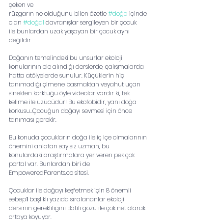
çeken ve
rüzgarın ne olduğunu bilen özetle 
#doğa
 içinde 
olan 
#doğal
 davranışlar sergileyen bir çocuk
ile bunlardan uzak yaşayan bir çocuk aynı 
değildir.
Doğanın temelindeki bu unsurlar ekoloji 
konularının ele alındığı derslerde, çalışmalarda 
hatta atölyelerde sunulur. Küçüklerin hiç 
tanımadığı çimene basmaktan veyahut uçan 
sinekten korktuğu öyle videolar vardır ki, tek 
kelime ile üzücüdür! Bu ekofobidir, yani doğa 
korkusu…Çocuğun doğayı sevmesi için önce 
tanıması gerekir.
Bu konuda çocukların doğa ile iç içe olmalarının 
önemini anlatan sayısız uzman, bu
konulardaki araştırmalara yer veren pek çok 
portal var. Bunlardan biri de
EmpoweredParents.co sitesi.
Çocuklar ile doğayı keşfetmek için 8 önemli 
sebep
1
 başlıklı yazıda sıralananlar ekoloji 
dersinin gerekliliğini Batılı gözü ile çok net olarak 
ortaya koyuyor.