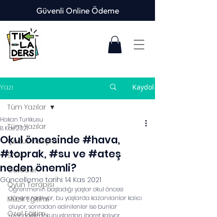
Güvenli Online Ödeme
Yazı
Kaydol
Tüm Yazılar
Hakan Turkkusu
Tüm Yazılar
8 Kas 2021
Okul öncesinde #hava,
Çocuk Gelişimi
#toprak, #su ve #ateş
STEM
neden önemli?
Outdoor
Güncelleme tarihi:
14 Kas 2021
Oyun Terapisi
Öğrenmenin başladığı yaşlar okul öncesi 
dönem rastlıyor, bu yaşlarda kazanılanlar kalıcı 
Müzik Eğitimi
oluyor, sonradan edinilenler ise bunlar 
Özel Eğitim
üzerindeki dokunuşlardan ibaret kalıyor...