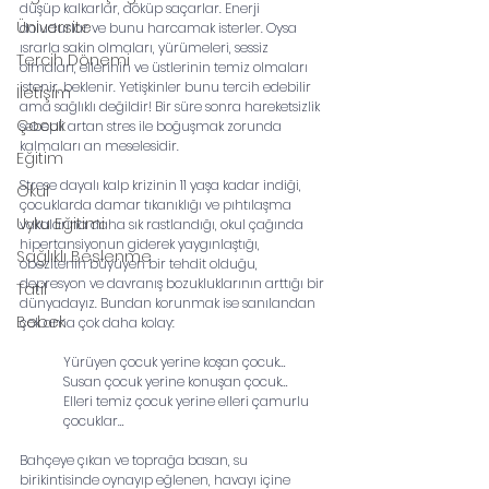
düşüp kalkarlar, döküp saçarlar. Enerji 
Üniversite
doludurlar ve bunu harcamak isterler. Oysa 
ısrarla sakin olmaları, yürümeleri, sessiz 
Tercih Dönemi
olmaları, ellerinin ve üstlerinin temiz olmaları 
istenir, beklenir. Yetişkinler bunu tercih edebilir 
İletişim
ama sağlıklı değildir! Bir süre sonra hareketsizlik 
Çocuk
sebepli artan stres ile boğuşmak zorunda 
kalmaları an meselesidir.
Eğitim
Strese dayalı kalp krizinin 11 yaşa kadar indiği, 
Okul
çocuklarda damar tıkanıklığı ve pıhtılaşma
Uyku Eğitimi
vakalarına daha sık rastlandığı, okul çağında 
hipertansiyonun giderek yaygınlaştığı,
Sağlıklı Beslenme
obezitenin büyüyen bir tehdit olduğu, 
depresyon ve davranış bozukluklarının arttığı bir
Tatil
dünyadayız. Bundan korunmak ise sanılandan 
Bebek
çok ama çok daha kolay:
Yürüyen çocuk yerine koşan çocuk…
Susan çocuk yerine konuşan çocuk…
Elleri temiz çocuk yerine elleri çamurlu 
çocuklar…
Bahçeye çıkan ve toprağa basan, su 
birikintisinde oynayıp eğlenen, havayı içine 