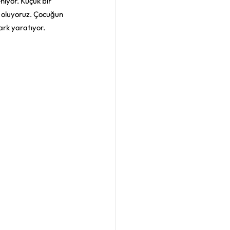
niyor. Küçük bir 
ş oluyoruz. Çocuğun 
ark yaratıyor.