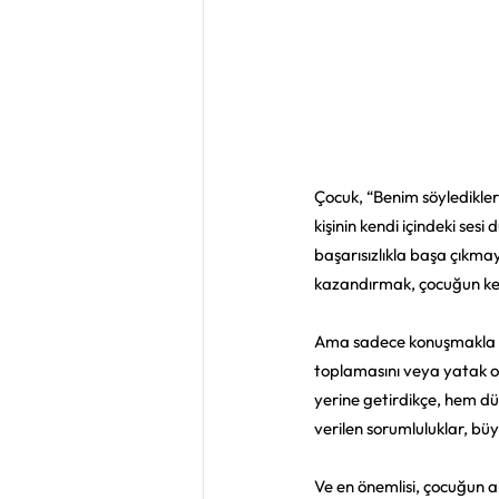
Çocuk, “Benim söyledikle
kişinin kendi içindeki ses
başarısızlıkla başa çıkma
kazandırmak, çocuğun kend
Ama sadece konuşmakla ol
toplamasını veya yatak od
yerine getirdikçe, hem dü
verilen sorumluluklar, bü
Ve en önemlisi, çocuğun akr