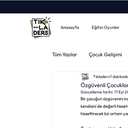
Anasayfa
Eğitici Oyunlar
Tüm Yazılar
Çocuk Gelişimi
Tıkladers
1 dakikad
Psikoloji
Felsefe
Ya
Özgüvenli Çocuklar
Güncelleme tarihi:
17 Eyl 
Bir çocuğun özgüvenini in
Ebeveyn
Spor
Sına
kendisini de değerli hiss
hissettirecek bir ortam y
Öğrenci Koçluğu
Üniver