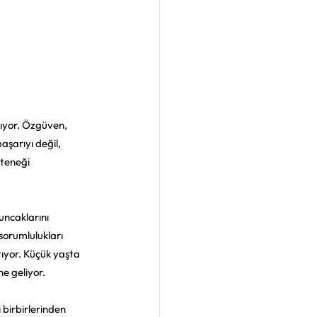
ıyor. Özgüven, 
aşarıyı değil, 
teneği 
ncaklarını 
sorumlulukları 
ıyor. Küçük yaşta 
e geliyor.
 birbirlerinden 