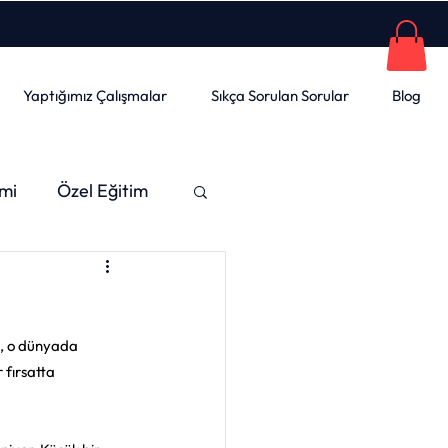
Yaptığımız Çalışmalar
Sıkça Sorulan Sorular
Blog
imi
Özel Eğitim
Sanat
Müzik
n, o dünyada 
knoloji
 fırsatta 
im
Okul