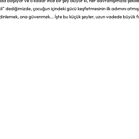
da başlıyor ve o kadar ince bir şey oluyor ki, her davranışımızla şekille
li” dediğimizde, çocuğun içindeki gücü keşfetmesinin ilk adımını atmı
 dinlemek, ona güvenmek... İşte bu küçük şeyler, uzun vadede büyük f
eslenme
Tatil