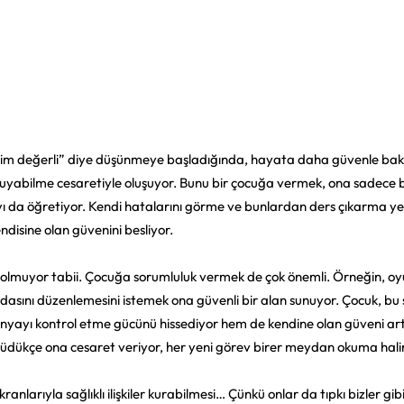
rim değerli” diye düşünmeye başladığında, hayata daha güvenle bak
i duyabilme cesaretiyle oluşuyor. Bunu bir çocuğa vermek, ona sadece b
yı da öğretiyor. Kendi hatalarını görme ve bunlardan ders çıkarma ye
isine olan güvenini besliyor.
muyor tabii. Çocuğa sorumluluk vermek de çok önemli. Örneğin, oyu
asını düzenlemesini istemek ona güvenli bir alan sunuyor. Çocuk, bu 
nyayı kontrol etme gücünü hissediyor hem de kendine olan güveni art
yüdükçe ona cesaret veriyor, her yeni görev birer meydan okuma halin
anlarıyla sağlıklı ilişkiler kurabilmesi… Çünkü onlar da tıpkı bizler gibi