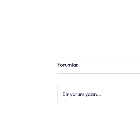
Yorumlar
Bir yorum yazın...
Özgüvenli Çocuk
Yetiştirmenin Üç Altın Kuralı