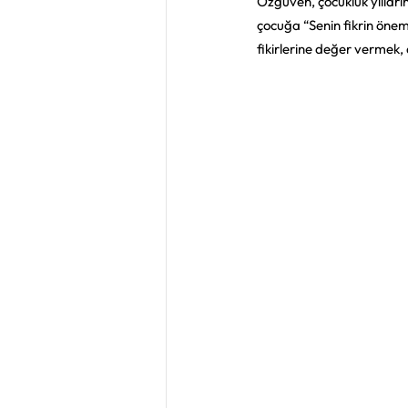
Özgüven, çocukluk yılların
çocuğa “Senin fikrin önem
fikirlerine değer vermek,
Uyku Eğitimi
Sağlıklı B