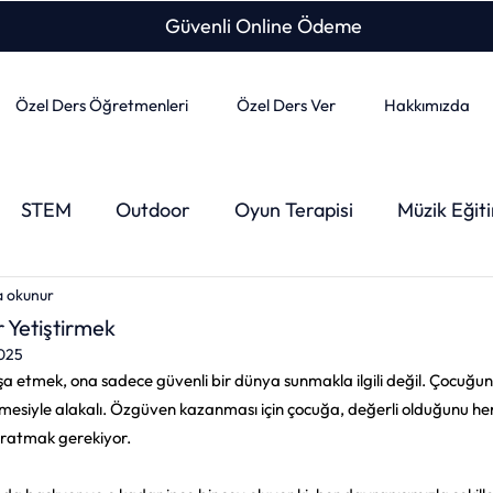
Güvenli Online Ödeme
Özel Ders Öğretmenleri
Özel Ders Ver
Hakkımızda
STEM
Outdoor
Oyun Terapisi
Müzik Eğit
a okunur
bancı Dil
Özel Ders
İngilizce
Çocuk Sağlığı
 Yetiştirmek
2025
şa etmek, ona sadece güvenli bir dünya sunmakla ilgili değil. Çocuğu
v Kaygısı
Ergenlik Dönemi
Tuvalet Eğitimi
Te
etmesiyle alakalı. Özgüven kazanması için çocuğa, değerli olduğunu her
aratmak gerekiyor.
site
Tercih Dönemi
İletişim
Çocuk
Eğit