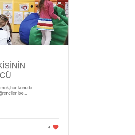
İSİNİN
ÜCÜ
etmek,her konuda
enciler ise...
4