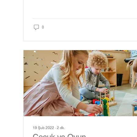
0
19 Şub 2022
∙
2
dk.