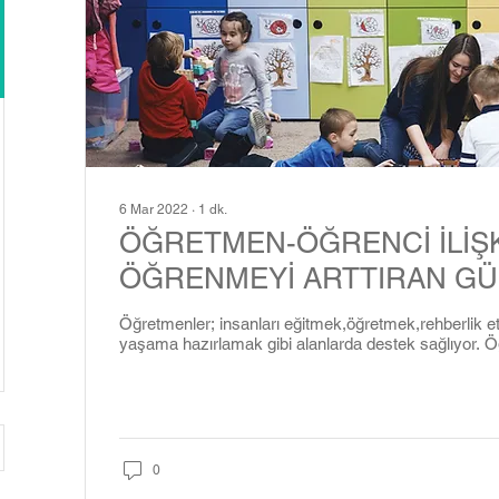
6 Mar 2022
∙
1
dk.
ÖĞRETMEN-ÖĞRENCİ İLİŞK
ÖĞRENMEYİ ARTTIRAN G
Öğretmenler; insanları eğitmek,öğretmek,rehberlik 
yaşama hazırlamak gibi alanlarda destek sağlıyor. Öğr
0