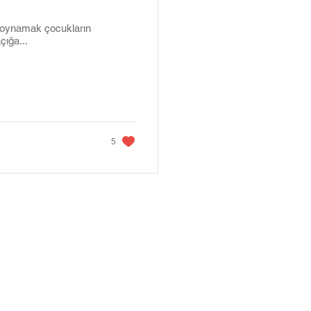
 oynamak çocukların
çığa...
5