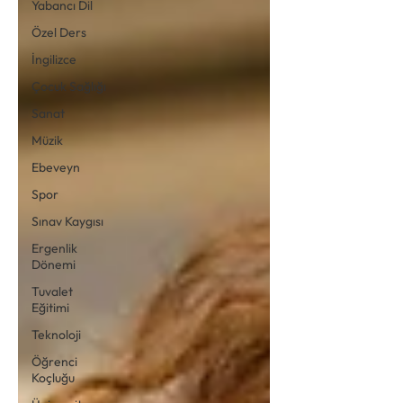
Yabancı Dil
Özel Ders
İngilizce
Çocuk Sağlığı
Sanat
Müzik
Ebeveyn
Spor
Sınav Kaygısı
Ergenlik
Dönemi
Tuvalet
Eğitimi
Teknoloji
Öğrenci
Koçluğu