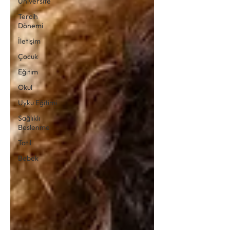
Üniversite
Tercih
Dönemi
İletişim
Çocuk
Eğitim
Okul
Uyku Eğitimi
Sağlıklı
Beslenme
Tatil
Bebek