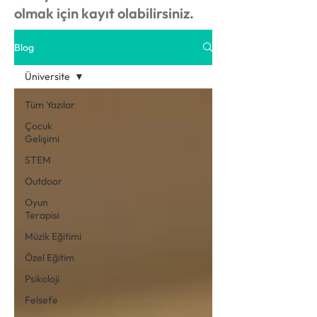
olmak için kayıt olabilirsiniz.
Blog
Üniversite
Tüm Yazılar
Çocuk
Gelişimi
STEM
Outdoor
Oyun
Terapisi
Müzik Eğitimi
Özel Eğitim
Psikoloji
Felsefe