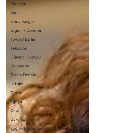
Ebeveyn
Spor
Sınav Kaygısı
Ergenlik Dönemi
Tuvalet Eğitimi
Teknoloji
Öğrenci Koçluğu
Üniversite
Tercih Dönemi
İletişim
Çocuk
Eğitim
Okul
Uyku Eğitimi
Sağlıklı Beslenme