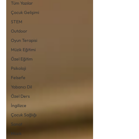
Tüm Yazılar
Çocuk Gelişimi
STEM
Outdoor
Oyun Terapisi
Müzik Eğitimi
Özel Eğitim
Psikoloji
Felsefe
Yabancı Dil
Özel Ders
İngilizce
Çocuk Sağlığı
Sanat
Müzik