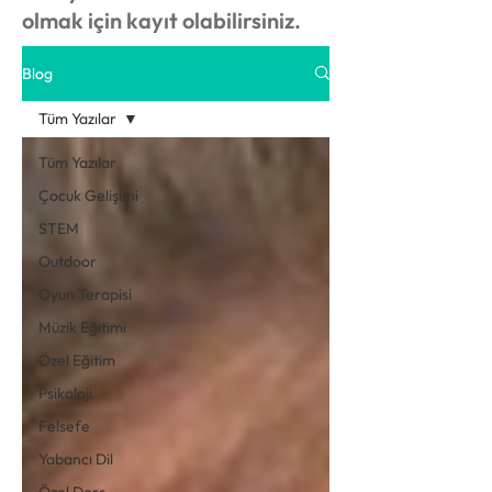
olmak için kayıt olabilirsiniz.
Blog
Tüm Yazılar
Tüm Yazılar
Çocuk Gelişimi
STEM
Outdoor
Oyun Terapisi
Müzik Eğitimi
Özel Eğitim
Psikoloji
Felsefe
Yabancı Dil
Özel Ders