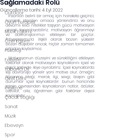
Sağlamadaki Rolü
STEM
Güncelleme tarihi:
4 Eyl 2022
Outdoor
  İnsanları belirli bir amaç için harekete geçirici, 
hareketi istenilen amaca yönlendirici ve onu 
Oyun Terapisi
devamlı kılıcı nitelikler taşıyan gücü motivasyon 
olarak tanımlayabiliriz. motivasyon öğrenmeyi 
Müzik Eğitimi
ve davranışlarımızı etkileyen bir güçtür. 
İhtiyaçlarımızla ilişkili olarak bazen yükselir 
Özel Eğitim
bazen düşebilir ancak, hiçbir zaman tamamen 
ortadan kaybolmaz. 
Psikoloji
  Motivasyonun düzeyini ve sürekliliğini etkileyen 
Felsefe
faktörler olarak motivasyon kaynaklarını içsel ve 
dışsal şeklinde ikiye ayırabiliriz. İçsel kaynaklarda 
Yabancı Dil
kişi davranışa yönelir yani motive olur. örneğin; 
öğrenme isteği, merak, ilgi, sevgi, başarı gibi 
Özel Ders
durumlar içsel kaynaklardır. bunun haricinde 
kişinin çevresinden kaynaklanan notlar, ödüller, 
İngilizce
cezalar, aile, öğretmen gibi faktörler dışsal 
kaynaklıdır.
Çocuk Sağlığı
Sanat
Müzik
Ebeveyn
Spor