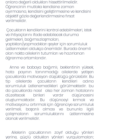
onlara değerli oldukları hissettirilmelidir. 
Öğrencinin mutlaka kendisine zaman 
ayırmasına, kendisini geliştirmesine ve kendisini 
objektif gözle değerlendirmesine fırsat 
verilmelidir.
 Çocukların kendilerini kontrol edebilmeleri, istek 
ve ihtiyaçlarını ifade edebilecek duruma 
gelmeleri, bağımsızlaşmaları, 
yaptıkları/yapmadıkları şeyler için sorumluluk 
üstlenmeleri oldukça önemlidir. Burada önemli 
olan nokta ailelerin tutumları ve hazırlanan 
öğrenme ortamlarıdır.
  Anne ve babaya bağımlı, beklentinin yüksek, 
hata payının tanınmadığı ailelerde yetişen 
çocuklarda motivasyon düşüklüğü görülebilir. Bu 
tip ailelerde çocukların kendileri adına 
sorumluluk üstlenemedikleri görülmektedir. bu 
da çocuklarda nasıl   olsa her zaman hatalarını 
düzeltecek birileri vardır düşüncesini 
oluşturmaktadır. Bu düşünceyi kırmak ve 
motivasyonu artırmak için öğrenciye sorumluluk 
verilmeli, başarılı olması ve bununla ilgili 
çalışmaların sorumluluklarını üstlenmesine 
olanak verilmelidir.
  Ailelerin çocuklarının zayıf olduğu yönleri 
yerine, güçlü oldukları yönleri vurgulamaları; 