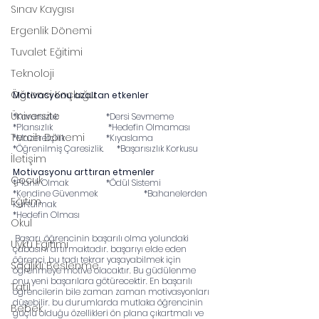
Sınav Kaygısı
Ergenlik Dönemi
Tuvalet Eğitimi
Teknoloji
Öğrenci Koçluğu
Motivasyonu azaltan etkenler
Üniversite
*Kararsızlık	                 *Dersi Sevmeme
*Plansızlık                          *Hedefin Olmaması
Tercih Dönemi
*Mazeretçilik	                 *Kıyaslama
*Öğrenilmiş Çaresizlik.      *Başarısızlık Korkusu
İletişim
Motivasyonu arttıran etmenler
Çocuk
*Planlı Olmak	                 *Ödül Sistemi
*Kendine Güvenmek	        *Bahanelerden 
Eğitim
Kurtulmak
*Hedefin Olması
Okul
 Başarı, öğrencinin başarılı olma yolundaki 
Uyku Eğitimi
çabasını artırmaktadır. başarıyı elde eden 
öğrenci, bu tadı tekrar yaşayabilmek için 
Sağlıklı Beslenme
öğrenmeye motive olacaktır. Bu güdülenme 
onu yeni başarılara götürecektir. En başarılı 
Tatil
öğrencilerin bile zaman zaman motivasyonları 
düşebilir. bu durumlarda mutlaka öğrencinin 
Bebek
güçlü olduğu özellikleri ön plana çıkartmalı ve 