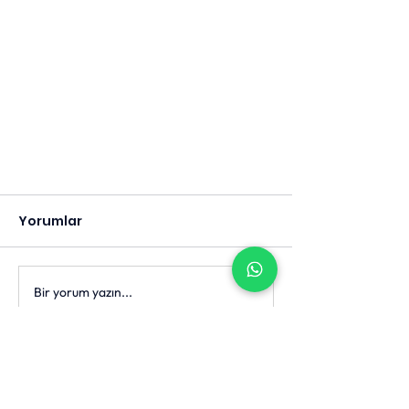
Yorumlar
Bir yorum yazın...
Anneler ve babalar istese
bile çocukların her konuda