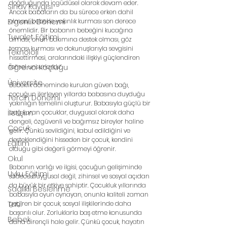
doğduğunda içgüdüsel olarak devam eder. 
Sınav Kaygısı
Ancak babaların da bu sürece erken dahil 
Ergenlik Dönemi
olması, bebekle yakınlık kurması son derece 
önemlidir. Bir babanın bebeğini kucağına 
Tuvalet Eğitimi
alması, onun bakımına destek olması, göz 
teması kurması ve dokunuşlarıyla sevgisini 
Teknoloji
hissettirmesi, aralarındaki ilişkiyi güçlendiren 
Öğrenci Koçluğu
temel unsurlardır.
Üniversite
Bebeklik döneminde kurulan güven bağı, 
çocuğun ilerleyen yıllarda babasına duyduğu 
Tercih Dönemi
yakınlığın temelini oluşturur. Babasıyla güçlü bir 
İletişim
bağ kuran çocuklar, duygusal olarak daha 
dengeli, özgüvenli ve bağımsız bireyler haline 
Çocuk
gelir. Çünkü sevildiğini, kabul edildiğini ve 
desteklendiğini hisseden bir çocuk, kendini 
Eğitim
olduğu gibi değerli görmeyi öğrenir.
Okul
Babanın varlığı ve ilgisi, çocuğun gelişiminde 
Uyku Eğitimi
sadece duygusal değil, zihinsel ve sosyal açıdan 
da büyük bir etkiye sahiptir. Çocukluk yıllarında 
Sağlıklı Beslenme
babasıyla oyun oynayan, onunla kaliteli zaman 
Tatil
geçiren bir çocuk, sosyal ilişkilerinde daha 
başarılı olur. Zorluklarla baş etme konusunda 
Bebek
daha dirençli hale gelir. Çünkü çocuk, hayatın 