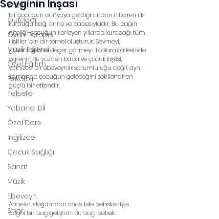
Sevginin İnşası
STEM
Bir çocuğun dünyaya geldiği andan itibaren ilk 
Outdoor
kurduğu bağ, anne ve babasıyladır. Bu bağın 
niteliği, çocuğun ilerleyen yıllarda kuracağı tüm 
Oyun Terapisi
ilişkiler için bir temel oluşturur. Sevmeyi, 
Müzik Eğitimi
güvenmeyi ve değer görmeyi ilk olarak ailesinde 
öğrenir. Bu yüzden baba ve çocuk ilişkisi, 
Özel Eğitim
yalnızca bir ebeveynlik sorumluluğu değil, aynı 
zamanda çocuğun geleceğini şekillendiren 
Psikoloji
güçlü bir etkendir.
Felsefe
Yabancı Dil
Özel Ders
İngilizce
Çocuk Sağlığı
Sanat
Müzik
Ebeveyn
Anneler, doğumdan önce bile bebekleriyle 
Spor
doğal bir bağ geliştirir. Bu bağ, bebek 