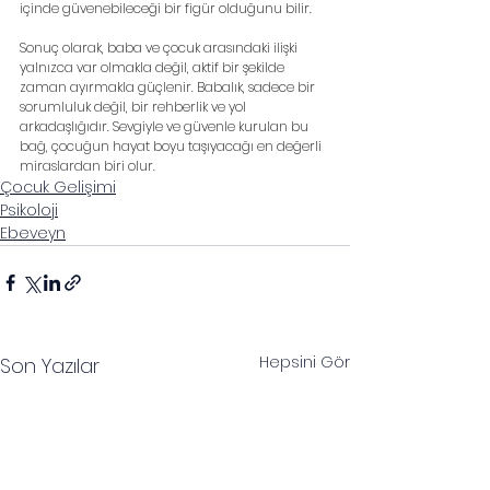
içinde güvenebileceği bir figür olduğunu bilir.
Sonuç olarak, baba ve çocuk arasındaki ilişki 
yalnızca var olmakla değil, aktif bir şekilde 
zaman ayırmakla güçlenir. Babalık, sadece bir 
sorumluluk değil, bir rehberlik ve yol 
arkadaşlığıdır. Sevgiyle ve güvenle kurulan bu 
bağ, çocuğun hayat boyu taşıyacağı en değerli 
miraslardan biri olur.
Çocuk Gelişimi
Psikoloji
Ebeveyn
Hepsini Gör
Son Yazılar