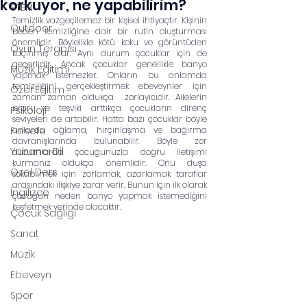
korkuyor, ne yapabilirim?
STEM
Temizlik vazgeçilemez bir kişisel ihtiyaçtır. Kişinin 
Outdoor
beden temizliğine dair bir rutin oluşturması 
önemlidir. Böylelikle kötü koku ve görüntüden 
Oyun Terapisi
kaçınmış olur. Aynı durum çocuklar için de 
geçerlidir. Ancak çocuklar genellikle banyo 
Müzik Eğitimi
yapmak istemezler. Onların bu anlamda 
temiziliğini gerçekleştirmek ebeveynler için 
Özel Eğitim
zaman zaman oldukça  zorlayıcıdır. Ailelerin 
ısrarı ve teşviki arttıkça çocukların direnç 
Psikoloji
seviyeleri de artabilir. Hatta bazı çocuklar böyle 
Felsefe
anlarda ağlama, hırçınlaşma ve bağırma 
davranışlarında bulunabilir. Böyle zor 
Yabancı Dil
durumlarda çocuğunuzla doğru iletişimi 
kurmanız oldukça önemlidir. Onu duşa 
Özel Ders
sokabilmek için zorlamak, azarlamak taraflar 
arasındaki ilişkiye zarar verir. Bunun için ilk olarak 
İngilizce
çocuğun neden banyo yapmak istemediğini 
keşfetmek yerinde olacaktır.
Çocuk Sağlığı
Sanat
Müzik
Ebeveyn
Spor