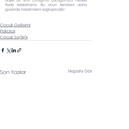
böyle bir sınır çizdiğinizi çocuğunuza netlikle 
ifade edebilirsiniz. Bu onun kendisini daha 
güvende hissetmesini sağlayacaktır.
Çocuk Gelişimi
Psikoloji
Çocuk Sağlığı
Hepsini Gör
Son Yazılar