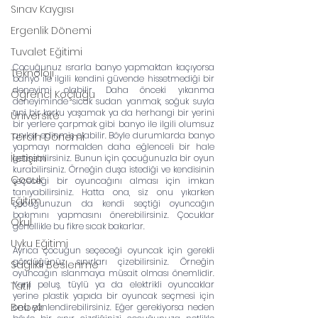
Sınav Kaygısı
Ergenlik Dönemi
Tuvalet Eğitimi
Çocuğunuz ısrarla banyo yapmaktan kaçıyorsa 
Teknoloji
banyo ile ilgili kendini güvende hissetmediği bir 
deneyimi olabilir. Daha önceki yıkanma 
Öğrenci Koçluğu
deneyiminde sıcak sudan yanmak, soğuk suyla 
ani bir korku yaşamak ya da herhangi bir yerini 
Üniversite
bir yerlere çarpmak gibi banyo ile ilgili olumsuz 
anılar edinmiş olabilir. Böyle durumlarda banyo 
Tercih Dönemi
yapmayı normalden daha eğlenceli bir hale 
İletişim
getirebilirsiniz. Bunun için çocuğunuzla bir oyun 
kurabilirsiniz. Örneğin duşa istediği ve kendisinin 
Çocuk
seçeceği bir oyuncağını alması için imkan 
tanıyabilirsiniz. Hatta ona, siz onu yıkarken 
Eğitim
çocuğunuzun da kendi seçtiği oyuncağın 
bakımını yapmasını önerebilirsiniz. Çocuklar 
Okul
genellikle bu fikre sıcak bakarlar.
Uyku Eğitimi
Ayrıca çocuğun seçeceği oyuncak için gerekli 
gördüğünüz sınırları çizebilirsiniz. Örneğin 
Sağlıklı Beslenme
oyuncağın ıslanmaya müsait olması önemlidir. 
Yani peluş, tüylü ya da elektrikli oyuncaklar 
Tatil
yerine plastik yapıda bir oyuncak seçmesi için 
Bebek
onu yönlendirebilirsiniz. Eğer gerekiyorsa neden 