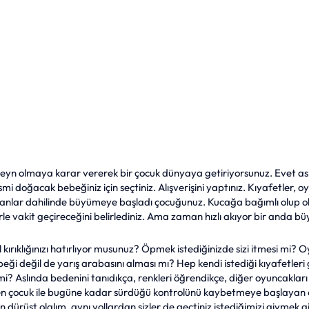
eyn olmaya karar vererek bir çocuk dünyaya getiriyorsunuz. Evet asl
mi doğacak bebeğiniz için seçtiniz. Alışverişini yaptınız. Kıyafetler, oy
anlar dahilinde büyümeye başladı çocuğunuz. Kucağa bağımlı olup ol
le vakit geçireceğini belirlediniz. Ama zaman hızlı akıyor bir anda bü
al kırıklığınızı hatırlıyor musunuz? Öpmek istediğinizde sizi itmesi mi?
i değil de yarış arabasını alması mı? Hep kendi istediği kıyafetleri gi
 mi? Aslında bedenini tanıdıkça, renkleri öğrendikçe, diğer oyuncaklar
yen çocuk ile bugüne kadar sürdüğü kontrolünü kaybetmeye başlayan
n dürüst olalım, aynı yollardan sizler de geçtiniz istediğimizi giymek gi