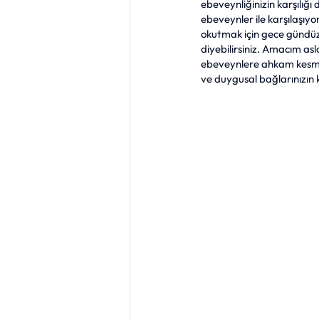
ebeveynliğinizin karşılığ
ebeveynler ile karşılaşıyo
okutmak için gece gündüz
Uyku Eğitimi
Sağlıklı B
diyebilirsiniz. Amacım asl
ebeveynlere ahkam kesmek 
ve duygusal bağlarınızın 