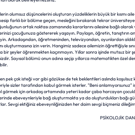
lerin olumsuz düşüncelerini oluşturan yüzdeliklerin büyük bir kısmı aile
ip farklı bir bölüme geçen, mesleğini bırakarak tekrar üniversiteye
uğunluğunun ortak noktası zamanında kararlarını ailesine bağlı olarak 
lerinizi çocuğunuza göstererek yaşayın. Paylaşın, öğretin, tanıştırın an
in. Arkadaşından, öğretmeninden, televizyondan, oyunlardan aldıkla
nı oluşturmasına izin verin. Hangimiz sadece ailemizin öğrettiğiyle sınır
ir şeyler öğrenmekten kaçınmayın. Yıllar sonra işinde mutsuz bir şek
nizdir. Sayısal bölümü onun adına seçip yıllarca matematikten özel der
lir. 
 pek çok isteği var gibi gözükse de tek beklentileri aslında koşulsuz 
leriyle sizler tarafından kabul görmek isterler. "Beni anlamıyorsunuz" i
l görmek için arkadaş ortamında yeteri kadar çaba harcayan çocukl
erinde ebeveynleriyle bağ oluşturmakta ya da oluşturdukları bağı gü
ar. Sevgi ektiğiniz ebeveynliğinizden her daim sevgi biçmeniz dileğim
		PSİKOLOJİK D