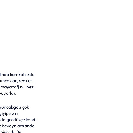
ında kontrol sizde 
uncaklar, renkler... 
mayacağını , bezi 
yüyorlar. 
 Oyuncakçıda çok 
yip sizin 
ı da gördükçe kendi 
 ebeveyn arasında 
bisi yok. Bu 