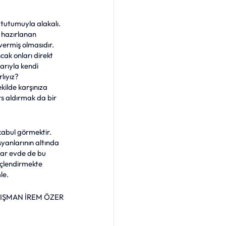
 tutumuyla alakalı. 
 hazırlanan 
vermiş olmasıdır. 
cak onları direkt 
rıyla kendi 
lıyız? 
ilde karşınıza 
s aldırmak da bir 
kabul görmektir. 
syanlarının altında 
ar evde de bu 
çlendirmekte 
le. 
ANIŞMAN İREM ÖZER