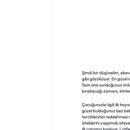
Şimdi bir düşünelim, ebev
gibi gözüküyor. En güzel is
Sizin ona sunduğunuz imk
bırakacağı zamanı, kimler
Çocuğunuzla ilgili ilk hay
güzel bulduğunuz bez bebeğ
tercihlerinizi reddetmesi
isteklerini yaşamak iste
ilk çatışma başlıyor. Lütfe