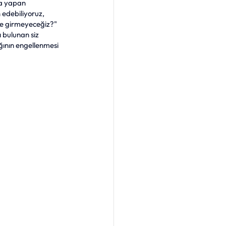
la yapan 
 edebiliyoruz, 
ye girmeyeceğiz?" 
 bulunan siz 
ğının engellenmesi 