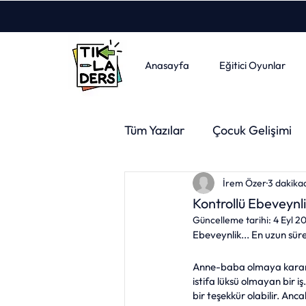
Anasayfa
Eğitici Oyunlar
Tüm Yazılar
Çocuk Gelişimi
İrem Özer
3 dakika
Psikoloji
Felsefe
Ya
Kontrollü Ebeveynl
Güncelleme tarihi:
4 Eyl 2
Ebeveynlik... En uzun süre
Ebeveyn
Spor
Sına
Anne-baba olmaya karar v
istifa lüksü olmayan bir i
Öğrenci Koçluğu
Üniver
bir teşekkür olabilir. Anc