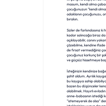
masum, kendi olma çabasın
çocuğunuzun "kendi olma" 
odaklanın çocuğunuzu, onu
bırakın. 
Sizler de farkındasınız k
kadar salıncağa biraz da 
açıklayabilir, canını yaka
çözebilme, kendine ifade e
de fırsat vermediğiniz ço
çocuğunuz korkunç bir şok 
ve güçsüz hissetmeye baş
İsteğinizin kendinize bağ
şahit oldum. Ayrılık kaygıs
bu kaygıya sahip olabili
bazen bu düşünceler kendi
olabilmek. Hayırlı evladın
anne-babasının istediği k
"istemeyerek de olsa" dem
isteklerinize uygun davra