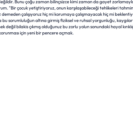
ı değildir. Bunu çoğu zaman bilinçsizce kimi zaman da gayet zorlamay
rum. "Bir çocuk yetiştiriyoruz, onun karşılaşabileceği tehlikeleri tahmin
 demeden çalışıyoruz hiç mi korumaya çalışmayacak hiç mi beklenti
eslenme
Tatil
a bu sorumluluğun altına girmiş fiziksel ve ruhsal yorgunluğu, kaygıları
değil bilakis çıkmış olduğunuz bu zorlu yolun sonundaki hayal kırıklı
korunması için yeni bir pencere açmak. 