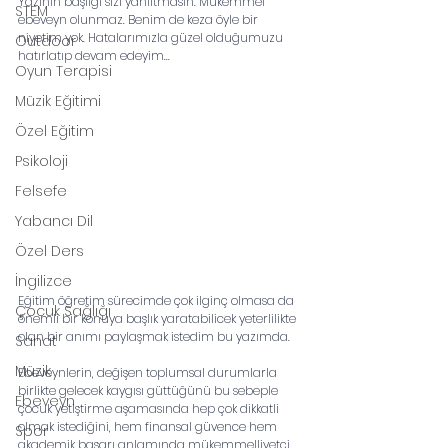
Yazının başlığı sizi yanıltmasın. Mükemmel 
STEM
ebeveyn olunmaz. Benim de keza öyle bir 
niyetim yok. Hatalarımızla güzel olduğumuzu 
Outdoor
hatırlatıp devam edeyim... 
Oyun Terapisi
Müzik Eğitimi
Özel Eğitim
Psikoloji
Felsefe
Yabancı Dil
Özel Ders
İngilizce
Eğitim öğretim sürecimde çok ilginç olmasa da 
Çocuk Sağlığı
önemli bir konuya başlık yaratabilicek yeterlilikte 
olan bir anımı paylaşmak istedim bu yazımda. 
Sanat
Müzik
Ebeveynlerin, değişen toplumsal durumlarla 
birlikte gelecek kaygısı güttüğünü bu sebeple 
Ebeveyn
çocuk yetiştirme aşamasında hep çok dikkatli 
olmak istediğini, hem finansal güvence hem 
Spor
akademik başarı anlamında mükemmelliyetçi 