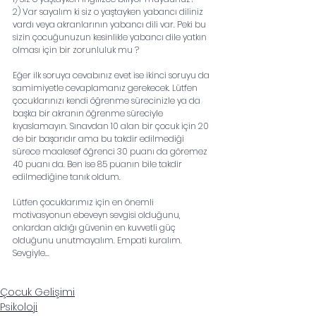
2) Var sayalım ki siz o yaştayken yabancı diliniz 
vardı veya akranlarının yabancı dili var. Peki bu 
sizin çocuğunuzun kesinlikle yabancı dile yatkın 
olması için bir zorunluluk mu ? 
Eğer ilk soruya cevabınız evet ise ikinci soruyu da 
samimiyetle cevaplamanız gerekecek. Lütfen 
çocuklarınızı kendi öğrenme sürecinizle ya da 
başka bir akranın öğrenme süreciyle 
kıyaslamayın. Sınavdan 10 alan bir çocuk için 20 
de bir başarıdır ama bu takdir edilmediği 
sürece maalesef öğrenci 30 puanı da göremez 
40 puanı da. Ben ise 85 puanın bile takdir 
edilmediğine tanık oldum.
Lütfen çocuklarımız için en önemli 
motivasyonun ebeveyn sevgisi olduğunu, 
onlardan aldığı güvenin en kuvvetli güç 
olduğunu unutmayalım. Empati kuralım. 
Sevgiyle...
Çocuk Gelişimi
Psikoloji