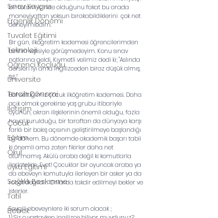
Sınav Kaygısı
bir tutum içinde olduğunu fakat bu arada 
maneviyattan yoksun bırakabildiklerini  çok net 
Ergenlik Dönemi
deneyimledim. 
Tuvalet Eğitimi
Bir gün, ilköğretim kademesi öğrencilerimden 
Teknoloji
birinin velisiyle görüşmedeyim. Konu sınav 
notlarına geldi. Kıymetli velimiz dedi ki; "Aslında 
Öğrenci Koçluğu
dersleri iyi ama İngilizceden biraz düşük almış, 
85." 
Üniversite
Tercih Dönemi
Bahsettiğimiz çocuk ilköğretim kademesi. Daha 
açık olmak gerekirse yaş grubu itibariyle 
İletişim
oyunun, akran ilişkilerinin önemli olduğu, fazla 
hayal kurulduğu, bir taraftan da dünyaya karşı 
Çocuk
farklı bir bakış açısının geliştirilmeye başlandığı 
Eğitim
bir dönem. Bu dönemde akademik başarı tabii 
ki önemli ama zaten fikirler daha net 
Okul
oturmamış. Akülü araba değil ki komutlarla 
ilerletelim. Evet! Çocuklar bir oyuncak araba ya 
Uyku Eğitimi
da ebeveyn komutuyla ilerleyen bir asker ya da 
Sağlıklı Beslenme
robot değildir. Onlarda takdir edilmeyi bekler ve 
isterler. 
Tatil
Sevgili ebeveynlere iki sorum olacak ;
Bebek
1) Siz o yaştayken ingilizce biliyor muydunuz?