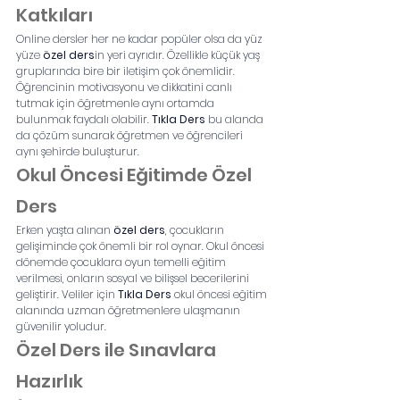
Katkıları
Online dersler her ne kadar popüler olsa da yüz 
yüze 
özel ders
in yeri ayrıdır. Özellikle küçük yaş 
gruplarında bire bir iletişim çok önemlidir. 
Öğrencinin motivasyonu ve dikkatini canlı 
tutmak için öğretmenle aynı ortamda 
bulunmak faydalı olabilir. 
Tıkla Ders
 bu alanda 
da çözüm sunarak öğretmen ve öğrencileri 
aynı şehirde buluşturur.
Okul Öncesi Eğitimde Özel 
Ders
Erken yaşta alınan 
özel ders
, çocukların 
gelişiminde çok önemli bir rol oynar. Okul öncesi 
dönemde çocuklara oyun temelli eğitim 
verilmesi, onların sosyal ve bilişsel becerilerini 
geliştirir. Veliler için 
Tıkla Ders
 okul öncesi eğitim 
alanında uzman öğretmenlere ulaşmanın 
güvenilir yoludur.
Özel Ders ile Sınavlara 
Hazırlık