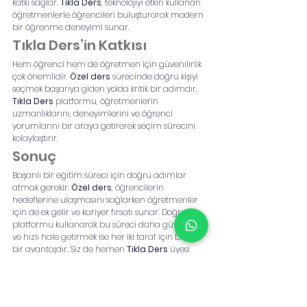
katkı sağlar. 
Tıkla Ders
, teknolojiyi etkin kullanan 
öğretmenlerle öğrencileri buluşturarak modern 
bir öğrenme deneyimi sunar.
Tıkla Ders’in Katkısı
Hem öğrenci hem de öğretmen için güvenilirlik 
çok önemlidir. 
Özel ders
 sürecinde doğru kişiyi 
seçmek başarıya giden yolda kritik bir adımdır. 
Tıkla Ders
 platformu, öğretmenlerin 
uzmanlıklarını, deneyimlerini ve öğrenci 
yorumlarını bir araya getirerek seçim sürecini 
kolaylaştırır.
Sonuç
Başarılı bir eğitim süreci için doğru adımlar 
atmak gerekir. 
Özel ders
, öğrencilerin 
hedeflerine ulaşmasını sağlarken öğretmenler 
için de ek gelir ve kariyer fırsatı sunar. Doğru 
platformu kullanarak bu süreci daha güvenilir 
ve hızlı hale getirmek ise her iki taraf için büyük 
bir avantajdır. Siz de hemen 
Tıkla Ders
 üyesi 
olun, ister ders alın ister ders verin. Eğitimde 
başarıya ulaşmanın en kolay yolu burada 
başlıyor.