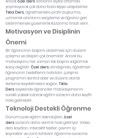
Ancak 
özel ders
 ilanlarını dijital ortamda 
yayınlayarak çok daha fazla kişiye ulaşabilirler. 
Tıkla Ders
, öğretmenlere profil oluşturma, 
uzmanlık alanlarını sergileme ve öğrenci geri 
bildirimleriyle güvenilirlik kazanma fırsatı verir.
Motivasyon ve Disiplinin 
Önemi
Bir öğrencinin başarılı olabilmesi için düzenli 
çalışma ve disiplin çok önemlidir. Ancak bu 
motivasyonu her zaman tek başına sağlamak 
kolay değildir. 
Özel ders
 alındığında, öğretmen 
öğrencinin hedeflerini hatırlatır, çalışma 
programını kontrol eder ve düzenli olarak 
ilerleme kaydetmesini sağlar. 
Tıkla 
Ders
 sayesinde öğrenciler motivasyonlarını 
sürekli yüksek tutarak eğitim sürecini daha keyifli 
hale getirebilir.
Teknoloji Destekli Öğrenme
Günümüzde eğitim teknolojileri, 
özel 
ders
 sürecini daha verimli hale getiriyor. Video 
ders kayıtları, interaktif testler, çevrim içi 
kaynaklar ve canlı tahtalar öğrenme sürecine 