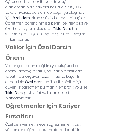
Öğrencilerin en çok ihtiyaç duyduğu 
alanlardan biri sınavlara hazırlıktır. YKS, LGS 
veya üniversite derslerinde başarıya ulaşmak 
için 
özel ders
 almak büyük bir avantaj sağlar. 
Öğretmen, öğrencinin eksiklerini belirleyip kişiye 
özel bir program oluşturur. 
Tıkla Ders
 bu 
süreçte öğrenciye en uygun öğretmeni seçme 
imkânı sunar.
Veliler İçin Özel Dersin 
Önemi
Veliler çocuklarının eğitim yolculuğunda en 
önemli destekçileridir. Çocuklarının eksiklerini 
kapatması, özgüven kazanması ve başarılı 
olması için 
özel ders
 tercih edilir. Veliler için 
güvenilir öğretmen bulmanın en pratik yolu ise 
Tıkla Ders
 gibi şeffaf ve kullanıcı dostu 
platformlardır.
Öğretmenler İçin Kariyer 
Fırsatları
Özel ders vermek isteyen öğretmenler, klasik 
yöntemlerle öğrenci bulmakta zorlanabilir. 