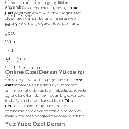
Uzmanlık alanınızı daha geniş kitlelere 
Üniversite
duyurmak ve öğrencilere ulaşmak için 
Tıkla 
Ders
 öğretmenlere büyük kolaylık sağlar. Profil 
Tercih Dönemi
oluşturarak uzmanlık alanlarını sergileyebilir, 
öğrenci yorumlarıyla güven kazanabilirsiniz.
İletişim
Çocuk
Eğitim
Okul
Uyku Eğitimi
Sağlıklı Beslenme
Online Özel Dersin Yükselişi
Tatil
Son yıllarda teknolojinin gelişimiyle birlikte 
özel 
Bebek
ders
 sadece yüz yüze değil, aynı zamanda 
online formatta da yapılabilmektedir. Bu sayede 
öğrenciler evlerinden çıkmadan bilgisayar veya 
tablet üzerinden derslere katılabilir. 
Tıkla 
Ders
 online ders imkânı sunarak hem 
öğrencilere hem de öğretmenlere zaman ve 
mekân bağımsız bir öğrenme deneyimi sağlar.
Yüz Yüze Özel Dersin 