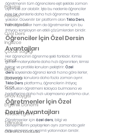
öğretmenin tüm öğrencilere eşit şekilde zaman 
Psikoloji
ayırması zor olabilir. İşte bu nedenle öğrenciler 
bire bir derslerle daha hızlı öğrenme fırsatı 
Felsefe
yakalar. Güvenilir bir platform olan 
Tıkla Ders
, 
Yabancı Dil
hem öğrenciler hem de öğretmenler için bu 
ihtiyacı karşılayan en etkili çözümlerden biridir.
Özel Ders
Öğrenciler İçin Özel Dersin 
İngilizce
Avantajları
Çocuk Sağlığı
Her öğrencinin öğrenme şekli farklıdır. Kimisi 
Sanat
görsel materyallerle daha hızlı öğrenirken, kimisi 
tekrar ve pratikle konuları pekiştirir. 
Özel 
Müzik
ders
 sayesinde öğrenci kendi hızına göre ilerler, 
Ebeveyn
zorlandığı konulara daha fazla zaman ayırır. 
Tıkla Ders
 platformu, öğrencilerin ihtiyaç 
Spor
duydukları öğretmeni kolayca bulmasına ve 
hedeflerine daha hızlı ulaşmasına yardımcı olur.
Sınav Kaygısı
Öğretmenler İçin Özel 
Ergenlik Dönemi
Dersin Avantajları
Tuvalet Eğitimi
Öğretmenler için 
özel ders
, bilgi ve 
Teknoloji
deneyimlerini paylaşırken aynı zamanda gelir 
elde etmenin en verimli yollarından biridir. 
Öğrenci Koçluğu