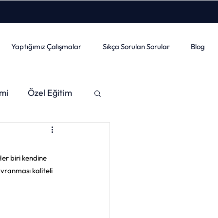
Yaptığımız Çalışmalar
Sıkça Sorulan Sorular
Blog
imi
Özel Eğitim
Sanat
Müzik
Her biri kendine 
knoloji
vranması kaliteli 
im
Okul