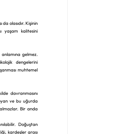
da olasıdır. Kişinin 
ı yaşam kalitesini 
 anlamına gelmez. 
ojik dengelerini 
yaşanması muhtemel 
kilde davranmasını 
koyan ve bu uğurda 
 almazlar. Bir anda 
ılabilir. Doğuştan 
iği, kardeşler arası 