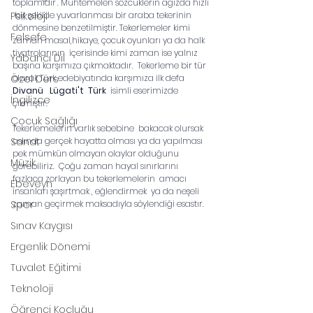
toplamıdır". Muhtemelen sözcüklerin ağızda hızlı 
Psikoloji
 bir şekilde yuvarlanması bir araba tekerinin 
dönmesine benzetilmiştir. Tekerlemeler kimi 
Felsefe
zaman masal,hikaye, çocuk oyunları ya da halk 
tiyatrolarının  içerisinde kimi zaman ise yalnız 
Yabancı Dil
başına karşımıza çıkmaktadır.  Tekerleme bir tür 
Özel Ders
olarak Türk edebiyatında karşımıza ilk defa  
Divanü   Lügati't  Türk 
 isimli eserimizde 
İngilizce
çıkmıştır.  
Çocuk Sağlığı
Tekerlemelerin varlık sebebine  bakacak olursak 
Sanat
aslında gerçek hayatta olması ya da yapılması 
pek mümkün olmayan olaylar olduğunu 
Müzik
görebiliriz.  Çoğu zaman hayal sınırlarını 
fazlaca zorlayan bu tekerlemelerin  amacı  
Ebeveyn
insanları şaşırtmak , eğlendirmek  ya da neşeli 
Spor
zaman geçirmek maksadıyla söylendiği esastır. 
Sınav Kaygısı
Ergenlik Dönemi
Tuvalet Eğitimi
Teknoloji
Öğrenci Koçluğu