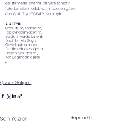
geliştirmede  önemli  bir yere sahiptir. 
Tekerlemelerin edebiyatımızda  en güzel 
örneğini  “Ziya GÖKALP “ vermiştir.  
ALAGEYİK
Çocuktum, ufacıktım,
Top oynadım,acıktım.
Buldum yerde bir erik,
Kaptı bir Ala Geyik.
Geyik kaçtı ormana,
Bindim bir ak doğana.
Doğan, yolu şaşırdı,
Kaf Dağından aşırdı
...
Çocuk Gelişimi
Hepsini Gör
Son Yazılar