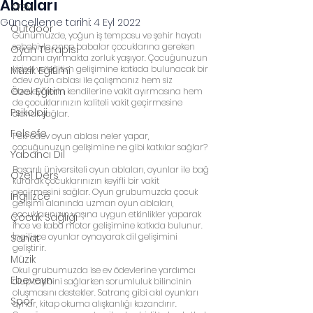
Ablaları
STEM
Güncelleme tarihi:
4 Eyl 2022
Outdoor
Günümüzde, yoğun iş temposu ve şehir hayatı 
sebebiyle anne babalar çocuklarına gereken 
Oyun Terapisi
zamanı ayırmakta zorluk yaşıyor. Çocuğunuzun 
kişisel ve eğitim gelişimine katkıda bulunacak bir 
Müzik Eğitimi
ödev oyun ablası ile çalışmanız hem siz 
Özel Eğitim
ebeveynlerin kendilerine vakit ayırmasına hem 
de çocuklarınızın kaliteli vakit geçirmesine 
Psikoloji
olanak sağlar.
Felsefe
Peki ödev oyun ablası neler yapar, 
çocuğunuzun gelişimine ne gibi katkılar sağlar?
Yabancı Dil
Başarılı üniversiteli oyun ablaları, oyunlar ile bağ 
Özel Ders
kurarak çocuklarınızın keyifli bir vakit 
geçirmesini sağlar. Oyun grubumuzda çocuk 
İngilizce
gelişimi alanında uzman oyun ablaları, 
çocuklarınızın yaşına uygun etkinlikler yaparak 
Çocuk Sağlığı
ince ve kaba motor gelişimine katkıda bulunur. 
İngilizce oyunlar oynayarak dil gelişimini 
Sanat
geliştirir. 
Müzik
Okul grubumuzda ise ev ödevlerine yardımcı 
Ebeveyn
olup takibini sağlarken sorumluluk bilincinin 
oluşmasını destekler. Satranç gibi akıl oyunları 
Spor
oynar, kitap okuma alışkanlığı kazandırır. 