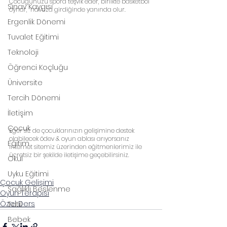
Çocuğunuzu spora teşvik eder, birlikte basketbol 
Sınav Kaygısı
oynar,  havuza girdiğinde yanında olur.
Ergenlik Dönemi
Tuvalet Eğitimi
Teknoloji
Öğrenci Koçluğu
Üniversite
Tercih Dönemi
İletişim
Çocuk
Eğer siz de çocuklarınızın gelişimine destek 
olabilecek ödev & oyun ablası arıyorsanız 
Eğitim
internet sitemiz üzerinden eğitmenlerimiz ile 
ücretsiz bir şekilde iletişime geçebilirsiniz.
Okul
Uyku Eğitimi
Çocuk Gelişimi
Sağlıklı Beslenme
Oyun Terapisi
Özel Ders
Tatil
Bebek