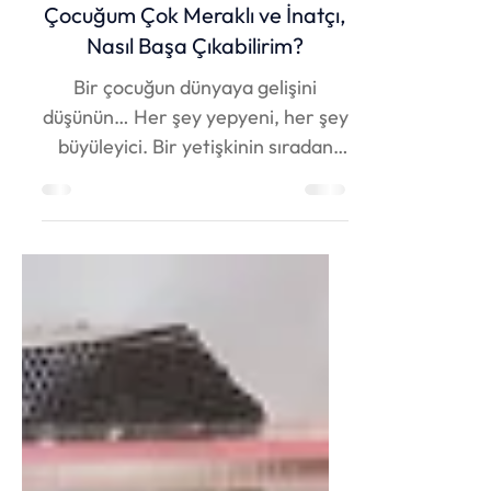
Tıkladers
25 Mar 2025
1 dakikada okunur
Çocuğum Çok Meraklı ve İnatçı,
Nasıl Başa Çıkabilirim?
Bir çocuğun dünyaya gelişini
düşünün… Her şey yepyeni, her şey
büyüleyici. Bir yetişkinin sıradan
gördüğü bir nesne, bir çocuk için...