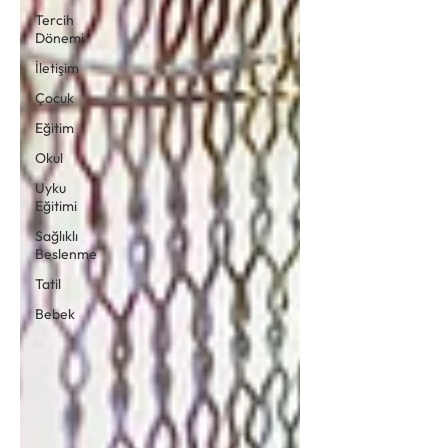
Tercih
Dönemi
İletişim
Çocuk
Eğitim
Okul
Uyku
Eğitimi
Sağlıklı
Beslenme
Tatil
Bebek