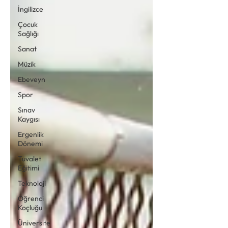
İngilizce
Çocuk
Sağlığı
Sanat
Müzik
Ebeveyn
Spor
Sınav
Kaygısı
Ergenlik
Dönemi
Tuvalet
Eğitimi
Teknoloji
Öğrenci
Koçluğu
Üniversite