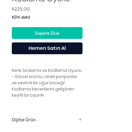
Fiyat
₺225,00
KDV dahil
Sepete Ekle
Hemen Satın Al
Renk Sıralama ve Kodlama Oyunu
- Görsel örüntü, renkli ponponlar
ve sevimli bir uğur böceği!
Kodlama becerilerini geliştiren
keyifli bir oyun✨
Dijital Ürün
Bu yalnızca dijital bir indirmedir.