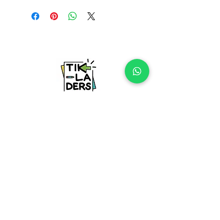
Basılı malzeme dahil değildir.
A4 boyutundadır.
Özel Dersin Adresi: Tıkladers
Tıkla, derse başla!
Bize Ulaşın !
+90 542 465 06 74