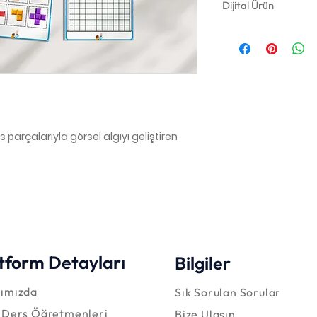
Dijital Ürün
🔹 Bu ürün yalnızca 
Herhangi bir fiziks
materyal dahil deği
🔹 PDF formatında g
Satın alma işlemi
posta adresinize PDF
🔹 Yazdırarak oynan
ris parçalarıyla görsel algıyı geliştiren
Dosya A4 boyutun
kolayca çıktı alınıp k
tform Detayları
Bilgiler
ımızda
Sık Sorulan Sorular
 Ders Öğretmenleri
Bize Ulaşın