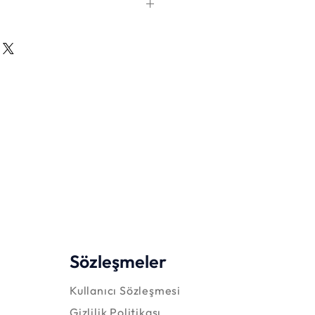
dijital indirmedir.
el gönderim yapılmaz, basılı
ldir.
önderilir.
nin ardından oyun dosyası e-
 olarak iletilir.
abilir.
dadır ve evde ya da okulda
ullanılabilir.
Sözleşmeler
Kullanıcı Sözleşmesi
Gizlilik Politikası