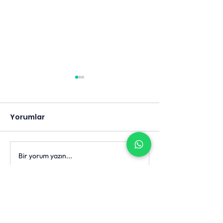
Yorumlar
Bilinçli Kaygı
Bir yorum yazın...
Çocuklarda K
Ebeveyn Kaygısı