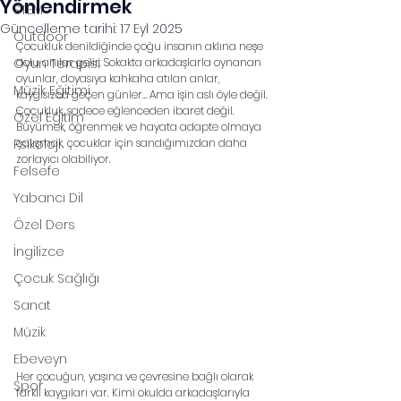
Yönlendirmek
STEM
Güncelleme tarihi:
17 Eyl 2025
Outdoor
Çocukluk denildiğinde çoğu insanın aklına neşe 
Oyun Terapisi
dolu anılar gelir: Sokakta arkadaşlarla oynanan 
oyunlar, doyasıya kahkaha atılan anlar, 
Müzik Eğitimi
kaygısızca geçen günler… Ama işin aslı öyle değil. 
Çocukluk, sadece eğlenceden ibaret değil. 
Özel Eğitim
Büyümek, öğrenmek ve hayata adapte olmaya 
Psikoloji
çalışmak, çocuklar için sandığımızdan daha 
zorlayıcı olabiliyor.
Felsefe
Yabancı Dil
Özel Ders
İngilizce
Çocuk Sağlığı
Sanat
Müzik
Ebeveyn
Her çocuğun, yaşına ve çevresine bağlı olarak 
Spor
farklı kaygıları var. Kimi okulda arkadaşlarıyla 