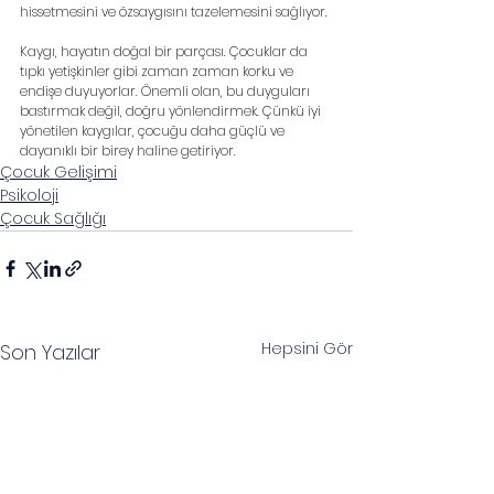
hissetmesini ve özsaygısını tazelemesini sağlıyor.
Kaygı, hayatın doğal bir parçası. Çocuklar da 
tıpkı yetişkinler gibi zaman zaman korku ve 
endişe duyuyorlar. Önemli olan, bu duyguları 
bastırmak değil, doğru yönlendirmek. Çünkü iyi 
yönetilen kaygılar, çocuğu daha güçlü ve 
dayanıklı bir birey haline getiriyor.
Çocuk Gelişimi
Psikoloji
Çocuk Sağlığı
Hepsini Gör
Son Yazılar