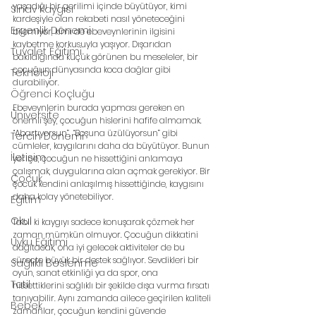
yaşadığı bir gerilimi içinde büyütüyor, kimi 
Sınav Kaygısı
kardeşiyle olan rekabeti nasıl yöneteceğini 
Ergenlik Dönemi
bilemiyor, kimi de ebeveynlerinin ilgisini 
kaybetme korkusuyla yaşıyor. Dışarıdan 
Tuvalet Eğitimi
bakıldığında küçük görünen bu meseleler, bir 
çocuğun dünyasında koca dağlar gibi 
Teknoloji
durabiliyor.
Öğrenci Koçluğu
Ebeveynlerin burada yapması gereken en 
Üniversite
önemli şey, çocuğun hislerini hafife almamak. 
“Abartıyorsun”, “Boşuna üzülüyorsun” gibi 
Tercih Dönemi
cümleler, kaygılarını daha da büyütüyor. Bunun 
İletişim
yerine, çocuğun ne hissettiğini anlamaya 
çalışmak, duygularına alan açmak gerekiyor. Bir 
Çocuk
çocuk kendini anlaşılmış hissettiğinde, kaygısını 
daha kolay yönetebiliyor.
Eğitim
Okul
Tabii ki kaygıyı sadece konuşarak çözmek her 
zaman mümkün olmuyor. Çocuğun dikkatini 
Uyku Eğitimi
dağıtacak, ona iyi gelecek aktiviteler de bu 
süreçte büyük bir destek sağlıyor. Sevdikleri bir 
Sağlıklı Beslenme
oyun, sanat etkinliği ya da spor, ona 
Tatil
hissettiklerini sağlıklı bir şekilde dışa vurma fırsatı 
tanıyabilir. Aynı zamanda ailece geçirilen kaliteli 
Bebek
zamanlar, çocuğun kendini güvende 