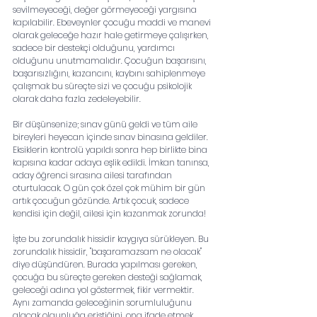
sevilmeyeceği, değer görmeyeceği yargısına 
kapılabilir. Ebeveynler çocuğu maddi ve manevi 
olarak geleceğe hazır hale getirmeye çalışırken, 
sadece bir destekçi olduğunu, yardımcı 
olduğunu unutmamalıdır. Çocuğun başarısını, 
başarısızlığını, kazancını, kaybını sahiplenmeye 
çalışmak bu süreçte sizi ve çocuğu psikolojik 
olarak daha fazla zedeleyebilir. 
Bir düşünsenize; sınav günü geldi ve tüm aile 
bireyleri heyecan içinde sınav binasına geldiler. 
Eksiklerin kontrolü yapıldı sonra hep birlikte bina 
kapısına kadar adaya eşlik edildi. İmkan tanınsa, 
aday öğrenci sırasına ailesi tarafından 
oturtulacak. O gün çok özel çok mühim bir gün 
artık çocuğun gözünde. Artık çocuk, sadece 
kendisi için değil, ailesi için kazanmak zorunda! 
İşte bu zorundalık hissidir kaygıya sürükleyen. Bu 
zorundalık hissidir, "başaramazsam ne olacak" 
diye düşündüren. Burada yapılması gereken, 
çocuğa bu süreçte gereken desteği sağlamak, 
geleceği adına yol göstermek, fikir vermektir. 
Aynı zamanda geleceğinin sorumluluğunu 
alacak olgunluğa eriştiğini, ona ifade etmek 