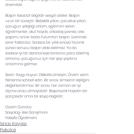
önemlidir. 
Başarı tesadüf değildir sevgili aileler. Başarı 
uzun bir süreçtir. Bebeklik yılları, çocukluk yılları, 
çocuğun yetiştiği ortam, eğitimini veren 
öğretmenler, okul hayatı, arkadaş çevresi, aile 
yaşamı, anne-baba tutumları başarı üzerinde 
birer faktördür. Sadece bir yıllık sınava hazırlık 
süreci sonucu başarı elde edilmez. Ya da 
sadece iyi bir dershaneye tonlarca para ödemiş 
olmanız, çocuğunuz için her şeyi yaptınız 
anlamına gelmez. 
Sevin. Saygı duyun. Dikkatle dinleyin. Önem verin 
fikirlerine sohbet edin. Bir sınav, kimsenin kişiliğini 
değerlendirmez. Bir sınav, her zaman en iyi 
ölçme aracı olmayabilir. Başarısızlık hayatın bir 
parçasıdır ama bir kayıp değildir. 
Gizem Gündüz 
Sosyolog-Aile Danışmanı
Felsefe Öğretmeni
Sınav Kaygısı
Psikoloji