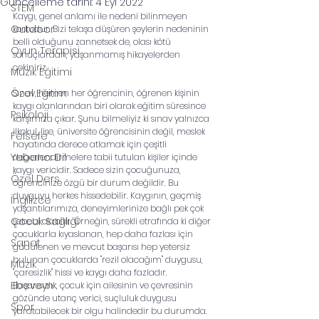
Güncelleme tarihi:
4 Eyl 2022
STEM
Kaygı, genel anlamı ile nedeni bilinmeyen 
Outdoor
korkudur. Bizi telaşa düşüren şeylerin nedeninin 
belli olduğunu zannetsek de, olası kötü 
Oyun Terapisi
sonuçlardan, yaşanmamış hikayelerden 
çekiniriz.
Müzik Eğitimi
Özel Eğitim
Sınav, hemen her öğrencinin, öğrenen kişinin 
kaygı alanlarından biri olarak eğitim süresince 
Psikoloji
karşımıza çıkar. Şunu bilmeliyiz ki sınav yalnızca 
ilkokul, lise, üniversite öğrencisinin değil, meslek 
Felsefe
hayatında derece atlamak için çeşitli 
Yabancı Dil
değerlendirmelere tabii tutulan kişiler içinde 
kaygı vericidir. Sadece sizin çocuğunuza, 
Özel Ders
öğrencinize özgü bir durum değildir. Bu 
duyguyu herkes hissedebilir. Kaygının, geçmiş 
İngilizce
yaşantılarımıza, deneyimlerinize bağlı pek çok 
Çocuk Sağlığı
sebebi olabilir. Örneğin, sürekli etrafında ki diğer 
çocuklarla kıyaslanan, hep daha fazlası için 
Sanat
güdülenen ve mevcut başarısı hep yetersiz 
bulunan çocuklarda "rezil olacağım" duygusu, 
Müzik
"çaresizlik" hissi ve kaygı daha fazladır. 
Ebeveyn
Başarısızlık, çocuk için ailesinin ve çevresinin 
gözünde utanç verici, suçluluk duygusu 
Spor
yaratabilecek bir olgu halindedir bu durumda. 