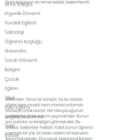
Sınav kaygısının en temel sebebi, beklentilerdir. 
Sınav Kaygısı
Ergenlik Dönemi
Tuvalet Eğitimi
Teknoloji
Öğrenci Koçluğu
Üniversite
Tercih Dönemi
İletişim
Çocuk
Eğitim
Okul
Beklentiler : Sınav bir süreçtir. Ve bu sürece 
aileler hem maddi hem manevi anlamda 
Uyku Eğitimi
fazlasıyla ortak olurlar. Her aile çocuğunun 
geleceğine iyi bir yatırım yapmak ister. Bunun 
Sağlıklı Beslenme
için çabalar ve karşılığını görmek ister. Bu 
Tatil
dilekler, beklentiler haklıdır. Fakat bunun öğrenci 
üzerinde bir yük, bir baskı nedeni olmasından 
Bebek
kaçınmak gerekir. Zira çocuk, başarısızlık karşısın 