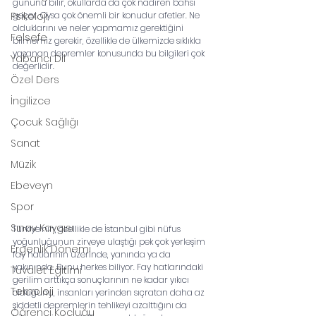
gününü bilir, okullarda da çok nadiren bahsi 
Psikoloji
geçer. Oysa çok önemli bir konudur afetler. Ne 
olduklarını ve neler yapmamız gerektiğini 
Felsefe
bilmemiz gerekir, özellikle de ülkemizde sıklıkla 
yaşanan depremler konusunda bu bilgileri çok 
Yabancı Dil
değerlidir.
Özel Ders
İngilizce
Çocuk Sağlığı
Sanat
Müzik
Ebeveyn
Spor
Sınav Kaygısı
Türkiye’nin, özellikle de İstanbul gibi nüfus 
yoğunluğunun zirveye ulaştığı pek çok yerleşim 
Ergenlik Dönemi
fay hatlarının üzerinde, yanında ya da 
yakınında. Bunu herkes biliyor. Fay hatlarındaki 
Tuvalet Eğitimi
gerilim arttıkça sonuçlarının ne kadar yıkıcı 
Teknoloji
olduğunu, insanları yerinden sıçratan daha az 
şiddetli depremlerin tehlikeyi azalttığını da 
Öğrenci Koçluğu