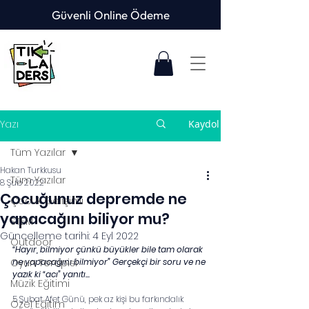
Güvenli Online Ödeme
Yazı
Kaydol
Tüm Yazılar
Hakan Turkkusu
Tüm Yazılar
8 Şub 2022
Çocuğunuz depremde ne
Çocuk Gelişimi
yapacağını biliyor mu?
STEM
Güncelleme tarihi:
4 Eyl 2022
Outdoor
“Hayır, bilmiyor çünkü büyükler bile tam olarak 
Oyun Terapisi
ne yapacağını bilmiyor” Gerçekçi bir soru ve ne 
yazık ki “acı” yanıtı... 
Müzik Eğitimi
5 Şubat Afet Günü, pek az kişi bu farkındalık 
Özel Eğitim