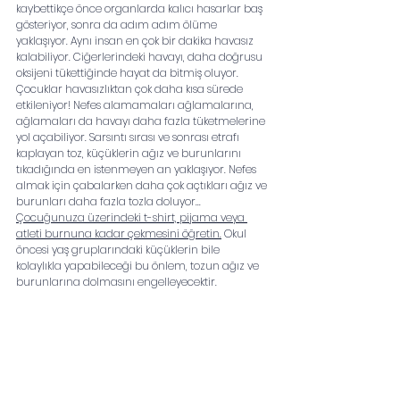
kaybettikçe önce organlarda kalıcı hasarlar baş 
gösteriyor, sonra da adım adım ölüme 
yaklaşıyor. Aynı insan en çok bir dakika havasız 
kalabiliyor. Ciğerlerindeki havayı, daha doğrusu 
oksijeni tükettiğinde hayat da bitmiş oluyor.
Çocuklar havasızlıktan çok daha kısa sürede 
etkileniyor! Nefes alamamaları ağlamalarına, 
ağlamaları da havayı daha fazla tüketmelerine 
yol açabiliyor. Sarsıntı sırası ve sonrası etrafı 
kaplayan toz, küçüklerin ağız ve burunlarını 
tıkadığında en istenmeyen an yaklaşıyor. Nefes 
almak için çabalarken daha çok açtıkları ağız ve 
burunları daha fazla tozla doluyor...
Çocuğunuza üzerindeki t-shirt, pijama veya 
atleti burnuna kadar çekmesini öğretin.
 Okul 
öncesi yaş gruplarındaki küçüklerin bile 
kolaylıkla yapabileceği bu önlem, tozun ağız ve 
burunlarına dolmasını engelleyecektir. 