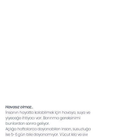
Havasız olmaz...
İnsanın hayatta kalabilmek için havaya, suya ve 
yiyeceğe ihtiyacı var. Barınma gereksinimi 
bunlardan sonra geliyor.
Açlığa haftalarca dayanabilen insan, susuzluğa 
ise 5-6 gün bile dayanamıyor. Vücut kilo ve sıvı 