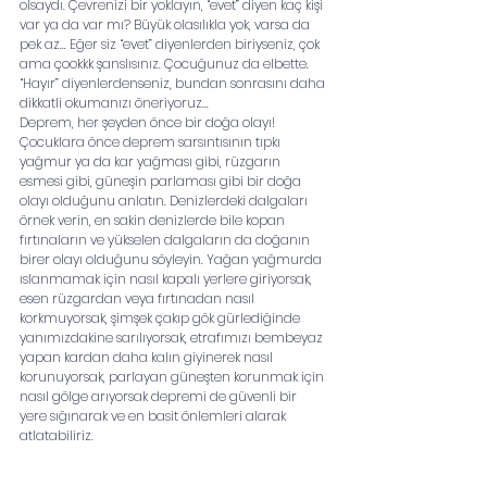
olsaydı. Çevrenizi bir yoklayın, “evet” diyen kaç kişi 
var ya da var mı? Büyük olasılıkla yok, varsa da 
pek az... Eğer siz “evet” diyenlerden biriyseniz, çok 
ama çookkk şanslısınız. Çocuğunuz da elbette.
“Hayır” diyenlerdenseniz, bundan sonrasını daha 
dikkatli okumanızı öneriyoruz... 
Deprem, her şeyden önce bir doğa olayı! 
Çocuklara önce deprem sarsıntısının tıpkı 
yağmur ya da kar yağması gibi, rüzgarın 
esmesi gibi, güneşin parlaması gibi bir doğa 
olayı olduğunu anlatın. Denizlerdeki dalgaları 
örnek verin, en sakin denizlerde bile kopan 
fırtınaların ve yükselen dalgaların da doğanın 
birer olayı olduğunu söyleyin. Yağan yağmurda 
ıslanmamak için nasıl kapalı yerlere giriyorsak, 
esen rüzgardan veya fırtınadan nasıl 
korkmuyorsak, şimşek çakıp gök gürlediğinde 
yanımızdakine sarılıyorsak, etrafımızı bembeyaz 
yapan kardan daha kalın giyinerek nasıl 
korunuyorsak, parlayan güneşten korunmak için 
nasıl gölge arıyorsak depremi de güvenli bir 
yere sığınarak ve en basit önlemleri alarak 
atlatabiliriz.