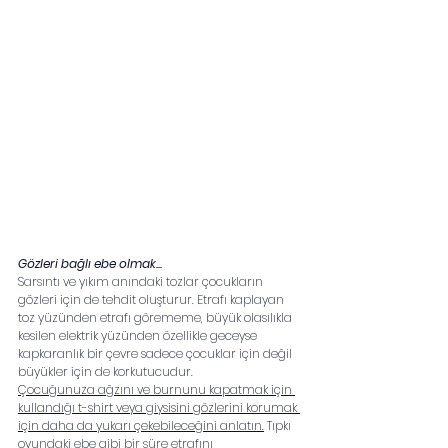
Gözleri bağlı ebe olmak...
Sarsıntı ve yıkım anındaki tozlar çocukların 
gözleri için de tehdit oluşturur. Etrafı kaplayan 
toz yüzünden etrafı görememe, büyük olasılıkla 
kesilen elektrik yüzünden özellikle geceyse 
kapkaranlık bir çevre sadece çocuklar için değil 
büyükler için de korkutucudur. 
Çocuğunuza ağzını ve burnunu kapatmak için 
kullandığı t-shirt veya giysisini gözlerini korumak 
için daha da yukarı çekebileceğini anlatın.
 Tıpkı 
oyundaki ebe gibi bir süre etrafını 