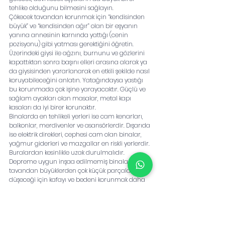
tehlike olduğunu bilmesini sağlayın.
Çökecek tavandan korunmak için “kendisinden 
büyük” ve “kendisinden ağır” olan bir eşyanın 
yanına annesinin karnında yattığı (cenin 
pozisyonu) gibi yatması gerektiğini öğretin. 
Üzerindeki giysi ile ağzını, burnunu ve gözlerini 
kapattıktan sonra başını elleri arasına alarak ya 
da giysisinden yararlanarak en etkili şekilde nasıl 
koruyabileceğini anlatın. Yatağındaysa yastığı 
bu korunmada çok işine yarayacaktır. Güçlü ve 
sağlam ayakları olan masalar, metal kapı 
kasaları da iyi birer korunaktır. 
Binalarda en tehlikeli yerleri ise cam kenarları, 
balkonlar, merdivenler ve asansörlerdir. Dışarıda 
ise elektrik direkleri, cephesi cam olan binalar, 
yağmur giderleri ve mazgallar en riskli yerlerdir. 
Buralardan kesinlikle uzak durulmalıdır. 
Depreme uygun inşaa edilmemiş binalarda 
tavandan büyüklerden çok küçük parçalar 
düşeceği için kafayı ve bedeni korunmak daha 
zor olacaktır. Bu durumda dizler mümkün 
olduğu kadar karna çekilmeli, bir anlamda 
hedef yani beden küçültülmelidir.
Hareketsiz kalmanın önemi
Çocuğunuzun depremin tıpkı yağmur, rüzgar 