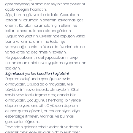
göremeyeceğini ama her şey bitince gözlerini 
açabileceğini hatırlatın.
Ağız, burun, göz ve elbette kafa! Çocukların 
kafalarını korumanın önemini kavraması çok 
önemli. Kafaları korumaları için ellerini ve 
kollarını nasıl kullanacaklarını gösterin, 
uygulama yaptırın. Giysilerinde kapüşon varsa 
bunu kullanmalarının ne kadar işe 
yarayacağını anlatın. Yoksa da üzerlerinde ne 
varsa kafasına geçirmesini söyleyin. 
Ne yapacaklarını, nasıl yapacaklarını bıkıp 
usanmadan anlatın ve uygulama yapmalarını 
sağlayın. 
Sığınılacak yerleri kendileri keşfetsin!
Deprem olduğunda çocuğunuz evde 
olmayabilir. Okulda da olmayabilir. Aile 
büyüklerinin evlerinde de olmayabilir. Okul 
servisi veya toplu taşıma araçlarında bile 
olmayabilir. Çocuğunuz herhangi bir yerde 
depreme yakalanabilir. O yüzden deprem 
olunca şurası güvenli, burası emniyetli diye 
ezberciliğe itmeyin. Araması ve bulması 
gerekenleri öğretin...
Tavandan gelecek tehdit kadar duvarlardan 
gelecek, devrilecek eşyaların da büyük birer 