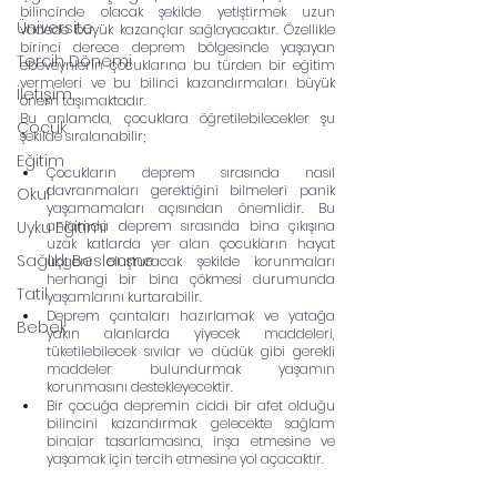
bilincinde olacak şekilde yetiştirmek uzun 
Üniversite
vadede büyük kazançlar sağlayacaktır. Özellikle 
birinci derece deprem bölgesinde yaşayan 
Tercih Dönemi
ebeveynlerin çocuklarına bu türden bir eğitim 
vermeleri ve bu bilinci kazandırmaları büyük 
İletişim
önem taşımaktadır.
Bu anlamda, çocuklara öğretilebilecekler şu 
Çocuk
şekilde sıralanabilir;
Eğitim
Çocukların deprem sırasında nasıl 
davranmaları gerektiğini bilmeleri panik 
Okul
yaşamamaları açısından önemlidir. Bu 
Uyku Eğitimi
anlamda deprem sırasında bina çıkışına 
uzak katlarda yer alan çocukların hayat 
Sağlıklı Beslenme
üçgeni oluşturacak şekilde korunmaları 
herhangi bir bina çökmesi durumunda 
Tatil
yaşamlarını kurtarabilir.
Deprem çantaları hazırlamak ve yatağa 
Bebek
yakın alanlarda yiyecek maddeleri, 
tüketilebilecek sıvılar ve düdük gibi gerekli 
maddeler bulundurmak yaşamın 
korunmasını destekleyecektir.
Bir çocuğa depremin ciddi bir afet olduğu 
bilincini kazandırmak gelecekte sağlam 
binalar tasarlamasına, inşa etmesine ve 
yaşamak için tercih etmesine yol açacaktır. 