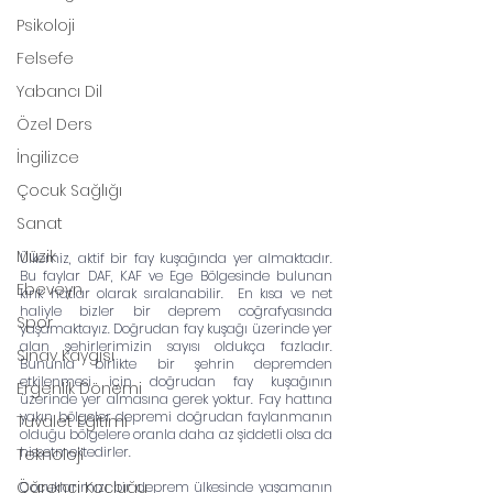
Psikoloji
Felsefe
Yabancı Dil
Özel Ders
İngilizce
Çocuk Sağlığı
Sanat
Müzik
Ülkemiz, aktif bir fay kuşağında yer almaktadır. 
Bu faylar DAF, KAF ve Ege Bölgesinde bulunan 
Ebeveyn
kırık hatlar olarak sıralanabilir.  En kısa ve net 
haliyle bizler bir deprem coğrafyasında 
Spor
yaşamaktayız. Doğrudan fay kuşağı üzerinde yer 
alan şehirlerimizin sayısı oldukça fazladır. 
Sınav Kaygısı
Bununla birlikte bir şehrin depremden 
etkilenmesi için doğrudan fay kuşağının 
Ergenlik Dönemi
üzerinde yer almasına gerek yoktur. Fay hattına 
yakın bölgeler depremi doğrudan faylanmanın 
Tuvalet Eğitimi
olduğu bölgelere oranla daha az şiddetli olsa da 
hissetmektedirler. 
Teknoloji
Öğrenci Koçluğu
Çocuklarımızı bir deprem ülkesinde yaşamanın 