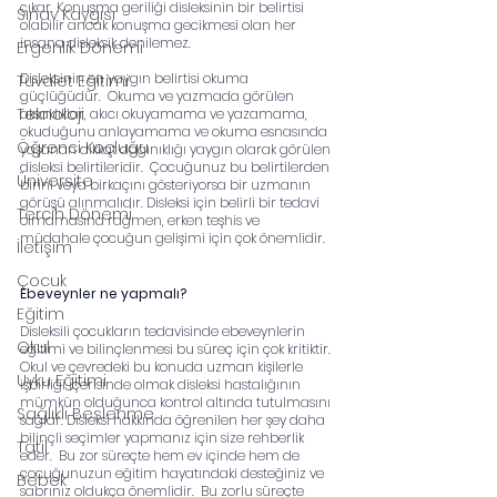
çıkar. Konuşma geriliği disleksinin bir belirtisi 
Sınav Kaygısı
olabilir ancak konuşma gecikmesi olan her 
insana disleksik denilemez. 
Ergenlik Dönemi
Disleksinin en yaygın belirtisi okuma 
Tuvalet Eğitimi
güçlüğüdür.  Okuma ve yazmada görülen 
Teknoloji
aksaklıklar, akıcı okuyamama ve yazamama, 
okuduğunu anlayamama ve okuma esnasında 
Öğrenci Koçluğu
yaşanan dikkat dağınıklığı yaygın olarak görülen 
disleksi belirtileridir.  Çocuğunuz bu belirtilerden 
Üniversite
birini veya birkaçını gösteriyorsa bir uzmanın 
görüşü alınmalıdır. Disleksi için belirli bir tedavi 
Tercih Dönemi
olmamasına rağmen, erken teşhis ve 
müdahale çocuğun gelişimi için çok önemlidir.   
İletişim
Çocuk
Ebeveynler ne yapmalı?
Eğitim
Disleksili çocukların tedavisinde ebeveynlerin 
Okul
eğitimi ve bilinçlenmesi bu süreç için çok kritiktir. 
Okul ve çevredeki bu konuda uzman kişilerle 
Uyku Eğitimi
işbirliği içerisinde olmak disleksi hastalığının 
mümkün olduğunca kontrol altında tutulmasını 
Sağlıklı Beslenme
sağlar. Disleksi hakkında öğrenilen her şey daha 
bilinçli seçimler yapmanız için size rehberlik 
Tatil
eder.  Bu zor süreçte hem ev içinde hem de 
çocuğunuzun eğitim hayatındaki desteğiniz ve 
Bebek
sabrınız oldukça önemlidir.  Bu zorlu süreçte 