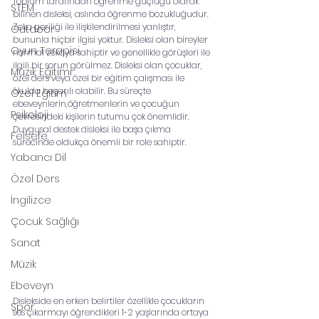
Toplum tarafından öğrenme güçlüğü olarak 
STEM
bilinen disleksi, aslında öğrenme bozukluğudur. 
Zeka geriliği ile ilişkilendirilmesi yanlıştır, 
Outdoor
bununla hiçbir ilgisi yoktur. Disleksi olan bireyler 
Oyun Terapisi
normal zekaya sahiptir ve genellikle görüşleri ile 
ilgili bir sorun görülmez. Disleksi olan çocuklar, 
Müzik Eğitimi
özel ders veya özel bir eğitim çalışması ile 
okulda başarılı olabilir. Bu süreçte 
Özel Eğitim
ebeveynlerin,öğretmenlerin ve çocuğun 
Psikoloji
çevresindeki kişilerin tutumu çok önemlidir. 
Duygusal destek disleksi ile başa çıkma 
Felsefe
sürecinde oldukça önemli bir role sahiptir.
Yabancı Dil
Özel Ders
İngilizce
Çocuk Sağlığı
Sanat
Müzik
Ebeveyn
Dislekside en erken belirtiler özellikle çocukların 
Spor
ses çıkarmayı öğrendikleri 1-2 yaşlarında ortaya 