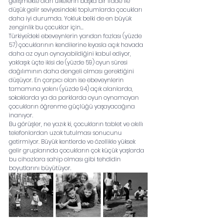
gelişmekte olan ülkelerin başka bir ifade ile 
düşük gelir seviyesindeki toplumlarda çocukları 
daha iyi durumda. Yokluk belki de en büyük 
zenginlik bu çocuklar için...
Türkiye'deki ebeveynlerin yarıdan fazlası (yüzde 
57) çocuklarının kendilerine kıyasla açık havada 
daha az oyun oynayabildiğini kabul ediyor, 
yaklaşık üçte ikisi de (yüzde 59) oyun süresi 
dağılımının daha dengeli olması gerektiğini 
düşüyor. En çarpıcı olan ise ebeveynlerin 
tamamına yakını (yüzde 94) açık alanlarda, 
sokaklarda ya da parklarda oyun oynamayan 
çocukların öğrenme güçlüğü yaşayacağına 
inanıyor.
Bu görüşler, ne yazık ki, çocukların tablet ve akıllı 
telefonlardan uzak tutulması sonucunu 
getirmiyor. Büyük kentlerde ve özellikle yüksek 
gelir gruplarında çocukların çok küçük yaşlarda 
bu cihazlara sahip olması gibi tehdidin 
boyutlarını büyütüyor.