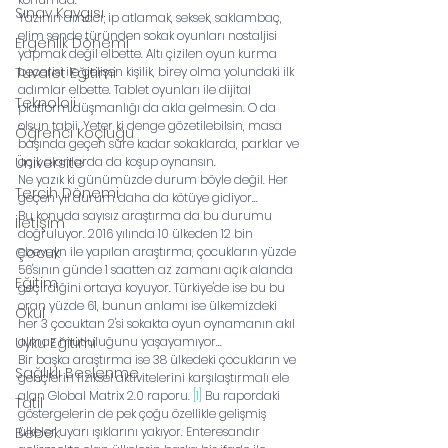
Sınav Kaygısı
Yazının amacı; ip atlamak, seksek, saklambaç, 
elim sende türünden sokak oyunları nostaljisi 
Ergenlik Dönemi
yapmak değil elbette. Altı çizilen oyun kurma 
Tuvalet Eğitimi
becerisi ile gelişen kişilik, birey olma yolundaki ilk 
adımlar elbette. Tablet oyunları ile dijital 
Teknoloji
platform düşmanlığı da akla gelmesin. O da 
olsun tabii. Yeter ki denge gözetilebilsin, masa 
Öğrenci Koçluğu
başında geçen süre kadar sokaklarda, parklar ve 
Üniversite
açık alanlarda da koşup oynansın. 
Ne yazık ki günümüzde durum böyle değil. Her 
Tercih Dönemi
geçen yıl durum daha da kötüye gidiyor...
Bu konuda sayısız araştırma da bu durumu 
İletişim
doğruluyor. 2016 yılında 10 ülkeden 12 bin 
Çocuk
ebeveyn ile yapılan araştırma, çocukların yüzde 
56'sının günde 1 saatten az zamanı açık alanda 
Eğitim
geçirdiğini ortaya koyuyor. Türkiye'de ise bu bu 
oran yüzde 61, bunun anlamı ise ülkemizdeki 
Okul
her 3 çocuktan 2'si sokakta oyun oynamanın akıl 
Uyku Eğitimi
almaz mutluluğunu yaşayamıyor...
Bir başka araştırma ise 38 ülkedeki çocukların ve 
Sağlıklı Beslenme
gençlerin fiziksel aktivitelerini karşılaştırmalı ele 
alan Global Matrix 2.0 raporu. 
[1]
 Bu rapordaki 
Tatil
göstergelerin de pek çoğu özellikle gelişmiş 
Bebek
ülkeler uyarı ışıklarını yakıyor. Enteresandır 