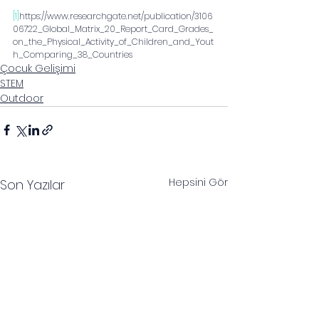
[1]
https://www.researchgate.net/publication/3106
06722_Global_Matrix_20_Report_Card_Grades_
on_the_Physical_Activity_of_Children_and_Yout
h_Comparing_38_Countries
Çocuk Gelişimi
STEM
Outdoor
Hepsini Gör
Son Yazılar