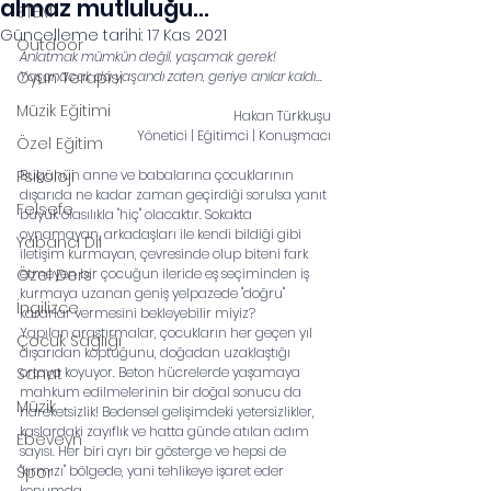
almaz mutluluğu...
STEM
Güncelleme tarihi:
17 Kas 2021
Outdoor
Anlatmak mümkün değil, yaşamak gerek! 
Oyun Terapisi
Yaşanacak da yaşandı zaten, geriye anılar kaldı...
Müzik Eğitimi
Hakan Türkkuşu
Yönetici | Eğitimci | Konuşmacı
Özel Eğitim
Psikoloji
Bugünün anne ve babalarına çocuklarının 
dışarıda ne kadar zaman geçirdiği sorulsa yanıt 
Felsefe
büyük olasılıkla "hiç" olacaktır. Sokakta 
oynamayan, arkadaşları ile kendi bildiği gibi 
Yabancı Dil
iletişim kurmayan, çevresinde olup biteni fark 
Özel Ders
etmeyen bir çocuğun ileride eş seçiminden iş 
kurmaya uzanan geniş yelpazede "doğru" 
İngilizce
kararlar vermesini bekleyebilir miyiz?
Yapılan araştırmalar, çocukların her geçen yıl 
Çocuk Sağlığı
dışarıdan koptuğunu, doğadan uzaklaştığı 
Sanat
ortaya koyuyor. Beton hücrelerde yaşamaya 
mahkum edilmelerinin bir doğal sonucu da 
Müzik
hareketsizlik! Bedensel gelişimdeki yetersizlikler, 
kaslardaki zayıflık ve hatta günde atılan adım 
Ebeveyn
sayısı. Her biri ayrı bir gösterge ve hepsi de 
Spor
"kırmızı" bölgede, yani tehlikeye işaret eder 
konumda.