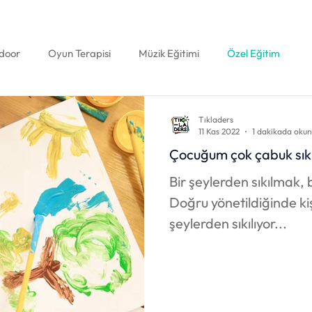
door
Oyun Terapisi
Müzik Eğitimi
Özel Eğitim
l Ders
İngilizce
Çocuk Sağlığı
Sanat
Müzik
Tıkladers
11 Kas 2022
1 dakikada okun
Çocuğum çok çabuk sıkıl
enlik Dönemi
Tuvalet Eğitimi
Teknoloji
Bir şeylerden sıkılmak, b
Doğru yönetildiğinde ki
önemi
İletişim
Çocuk
Eğitim
Okul
şeylerden sıkılıyor...