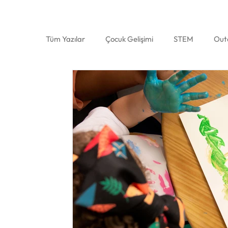
Tüm Yazılar
Çocuk Gelişimi
STEM
Out
Psikoloji
Felsefe
Yabancı Dil
Öze
Ebeveyn
Spor
Sınav Kaygısı
Erg
Öğrenci Koçluğu
Üniversite
Tercih D
Uyku Eğitimi
Sağlıklı Beslenme
Tatil