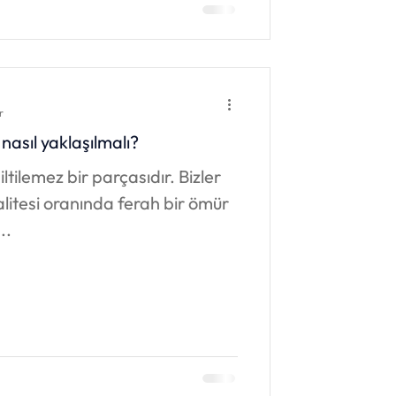
r
asıl yaklaşılmalı?
ltilemez bir parçasıdır. Bizler
alitesi oranında ferah bir ömür
..