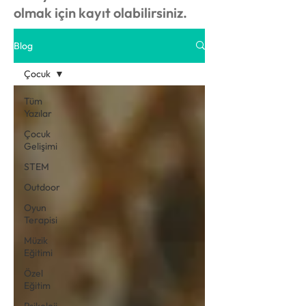
olmak için kayıt olabilirsiniz.
Blog
Çocuk
Tüm
Yazılar
Çocuk
Gelişimi
STEM
Outdoor
Oyun
Terapisi
Müzik
Eğitimi
Özel
Eğitim
Psikoloji