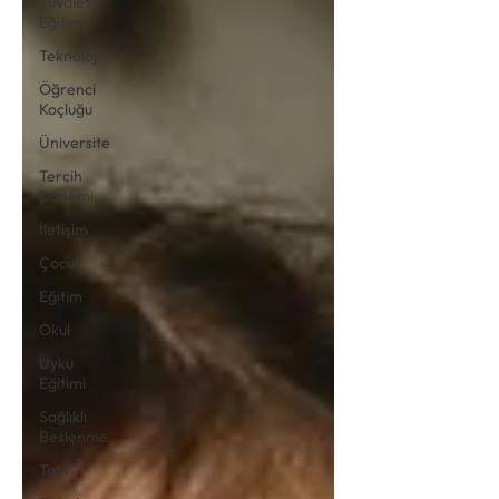
Tuvalet
Eğitimi
Teknoloji
Öğrenci
Koçluğu
Üniversite
Tercih
Dönemi
İletişim
Çocuk
Eğitim
Okul
Uyku
Eğitimi
Sağlıklı
Beslenme
Tatil