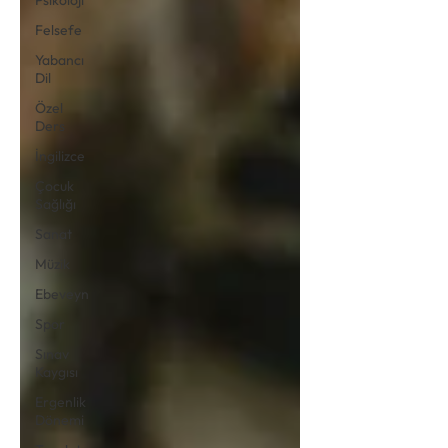
Felsefe
Yabancı
Dil
Özel
Ders
İngilizce
Çocuk
Sağlığı
Sanat
Müzik
Ebeveyn
Spor
Sınav
Kaygısı
Ergenlik
Dönemi