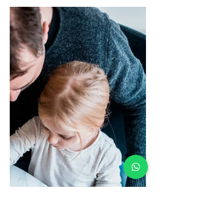
Bir sabah kahvaltı masasında
sadece sütünü içmesini istediğiniz
için kriz çıktıysa… Veya parkta eve
dönme zamanı geldiğinde
çocuğunuz tüm...