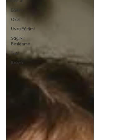
Çocuk
Eğitim
Okul
Uyku Eğitimi
Sağlıklı
Beslenme
Tatil
Bebek