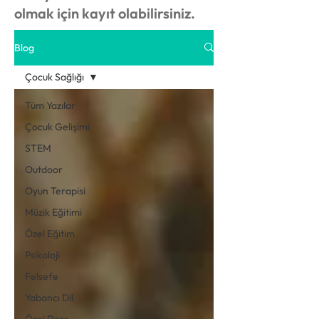
olmak için kayıt olabilirsiniz.
Blog
Çocuk Sağlığı
Tüm Yazılar
Çocuk Gelişimi
STEM
Outdoor
Oyun Terapisi
Müzik Eğitimi
Özel Eğitim
Psikoloji
Felsefe
Yabancı Dil
Özel Ders