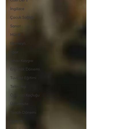
İngilizce
Çocuk Sağlığı
Sanat
Müzik
Ebeveyn
Spor
Sınav Kaygısı
Ergenlik Dönemi
Tuvalet Eğitimi
Teknoloji
Öğrenci Koçluğu
Üniversite
Tercih Dönemi
İletişim